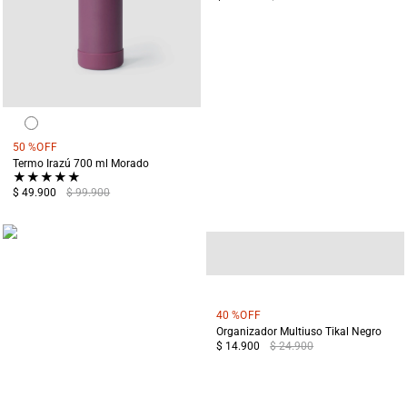
50 %
OFF
Termo Irazú 700 ml Morado
★
★
★
★
★
$ 49.900
$ 99.900
40 %
OFF
Organizador Multiuso Tikal Negro
$ 14.900
$ 24.900