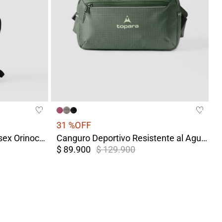
31 %
OFF
Drypack Impermeable Unisex Orinoco Rosado
Canguro Deportivo Resistente al Agua Tikal Verde
$ 89.900
$ 129.900