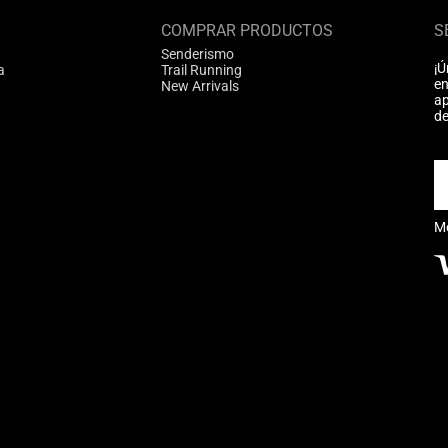
COMPRAR PRODUCTOS
S
Senderismo
¡Ú
a
Trail Running
en
New Arrivals
ap
de
M