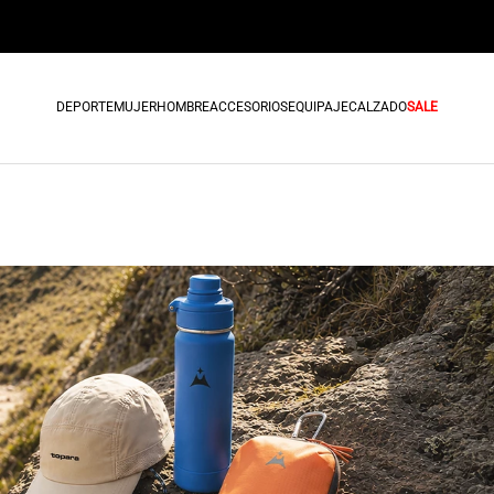
a tu tienda más cercana
DEPORTE
MUJER
HOMBRE
ACCESORIOS
EQUIPAJE
CALZADO
SALE