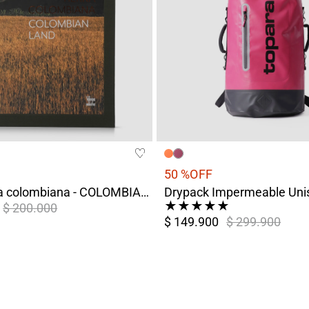
50 %
OFF
Libro Tierra colombiana - COLOMBIAN LAND | Fotografía de Paisajes
★
★
★
★
★
$ 200.000
$ 149.900
$ 299.900