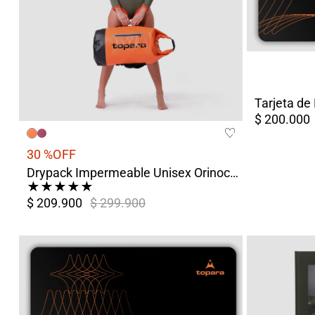
Tarjeta de
$ 200.000
30 %
OFF
Drypack Impermeable Unisex Orinoco Naranja
★
★
★
★
★
$ 209.900
$ 299.900