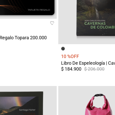
 Regalo Topara 200.000
10 %
OFF
$ 184.900
$ 206.000