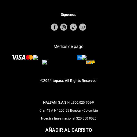
Síguenos
Medios de pago
©2024 topara. All Rights Reserved
NALSANI S.A.S
Nit.800.020.706-9
Cra. 43 A N° 20C 55 Bogotá - Colombia
Nuestra línea nacional 320 350 9025
Correo Notificaciones judiciales:
impuestos@totto.com
AÑADIR AL CARRITO
Correo Clientes:
Servicioalcliente@topara.com