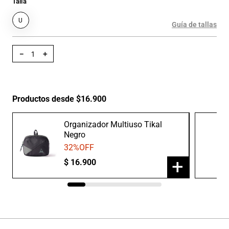
Talla
U
Guía de tallas
－
＋
Productos desde $16.900
Organizador Multiuso Tikal
Negro
32
%OFF
+
$
16
.
900