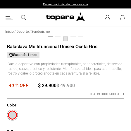
Encuentra tu tienda más cercana
Inicio
Deporte
Senderismo
/
/
Balaclava Multifuncional Unisex Oceta Gris
Garantía
1 mes
Cuello deportivo con propiedades transpirables, antibacteriales, de secado
rápido, suave, práctico y resistente. Multifuncional ideal para cubrir cuello,
rostro y cabello protegiéndote en cada aventura al aire libre.
$
29
.
900
$
49
.
900
TPAC910003-00G13U
Color