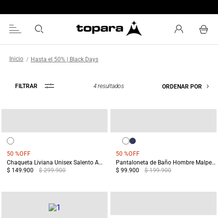
Hasta el 50% | Black Days
4
resultados
FILTRAR
ORDENAR POR
50 %
OFF
50 %
OFF
Chaqueta Liviana Unisex Salento Amarillo
Pantaloneta de Baño Hombre Malpelo Naranja
$ 149.900
$ 299.900
$ 99.900
$ 199.900