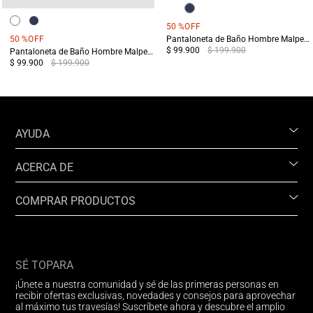
50 %
OFF
50 %
OFF
Pantaloneta de Baño Hombre Malpelo Azul
$ 99.900
$ 199.900
Pantaloneta de Baño Hombre Malpelo Verde
$ 99.900
$ 199.900
AYUDA
ACERCA DE
COMPRAR PRODUCTOS
SÉ TOPARA
¡Únete a nuestra comunidad y sé de las primeras personas en
recibir ofertas exclusivas, novedades y consejos para aprovechar
al máximo tus travesías! Suscríbete ahora y descubre el amplio