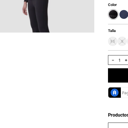
Color
Talla
XS
S
－
Producto