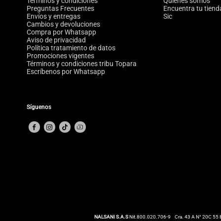
Términos y condiciones
Quiénes somos
Preguntas Frecuentes
Encuentra tu tiend
Envíos y entregas
Sic
Cambios y devoluciones
Compra por Whatsapp
Aviso de privacidad
Política tratamiento de datos
Promociones vigentes
Términos y condiciones tribu Topara
Escríbenos por Whatsapp
Síguenos
NALSANI S.A.S
Nit.800.020.706-9
Cra. 43 A N° 20C 55 