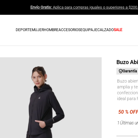
Envío Gratis:
Aplica para compras iguales 
DEPORTE
MUJER
HOMBRE
ACCESORIOS
EQUIPAJE
CALZADO
SALE
Buzo Abi
Garantía
Buzo abiert
amplia y te
confeccion
ideal para 
1
Últimas u