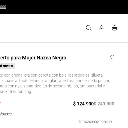
o superiores a $200.000
erto para Mujer Nazca Negro
6 meses
o con cremallera con capota con bolsillos laterales, silueta
la suave al tacto. Manga ranglan, abertura para el dedo pulgar,
ado con nylon spandex. Es de secado rápido, antibacterial e
hacer trail running.
$
124
.
900
$
249
.
900
nidades
TPRA240002-00N01XL