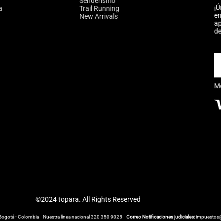
Senderismo
¡Ú
a
Trail Running
en
New Arrivals
ap
de
M
©2024 topara. All Rights Reserved
Bogotá - Colombia
Nuestra línea nacional 320 350 9025
Correo Notificaciones judiciales:
impuestos