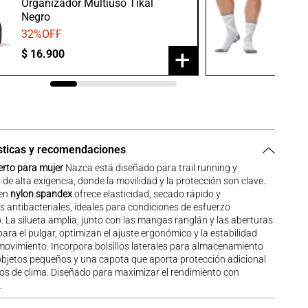
Organizador Multiuso Tikal
Medias
Negro
Gris/B
32
%OFF
20
%O
+
$
16
.
900
$
23
.
9
sticas y recomendaciones
erto para mujer
Nazca está diseñado para trail running y
 de alta exigencia, donde la movilidad y la protección son clave.
 en
nylon spandex
ofrece elasticidad, secado rápido y
 antibacteriales, ideales para condiciones de esfuerzo
 La silueta amplia, junto con las mangas ranglán y las aberturas
para el pulgar, optimizan el ajuste ergonómico y la estabilidad
movimiento. Incorpora bolsillos laterales para almacenamiento
objetos pequeños y una capota que aporta protección adicional
os de clima. Diseñado para maximizar el rendimiento con
.