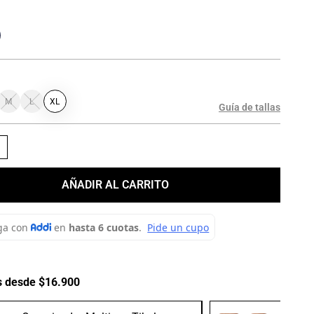
M
L
XL
Guía de tallas
＋
AÑADIR AL CARRITO
s desde $16.900