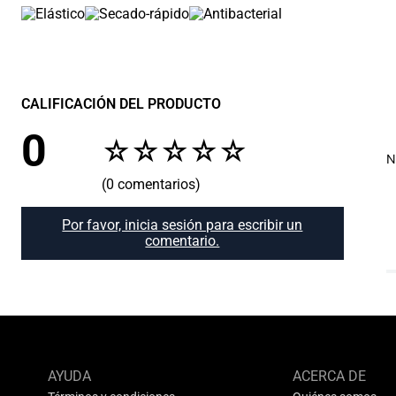
CALIFICACIÓN DEL PRODUCTO
0
☆
☆
☆
☆
☆
N
(0 comentarios)
Por favor, inicia sesión para escribir un
comentario.
AYUDA
ACERCA DE