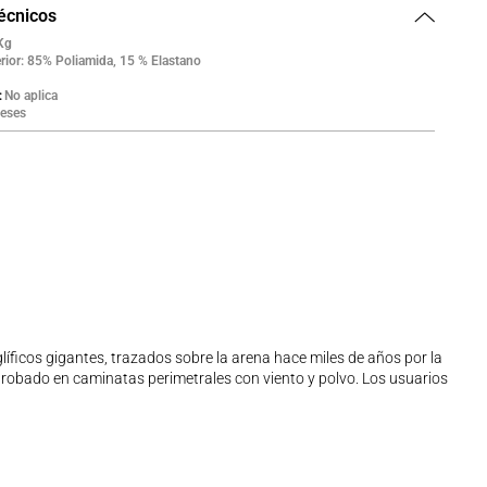
técnicos
Kg
rior: 85% Poliamida, 15 % Elastano
No aplica
eses
íficos gigantes, trazados sobre la arena hace miles de años por la
 probado en caminatas perimetrales con viento y polvo. Los usuarios