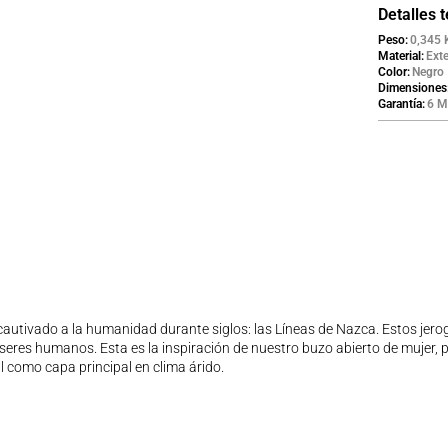
Detalles 
Peso
0,345 
Material
Exte
Color
Negro
Dimensiones
Garantía
6 M
autivado a la humanidad durante siglos: las Líneas de Nazca. Estos jerogl
 seres humanos. Esta es la inspiración de nuestro buzo abierto de mujer,
al como capa principal en clima árido.