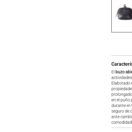
Caracterí
El
buzo abi
actividades
Elaborado
propiedades
prolongado.
en el puño 
durante el 
seguro de 
ante cambi
comodidad