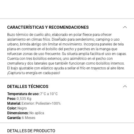
CARACTERÍSTICAS Y RECOMENDACIONES
Buzo térmico de cuello alto, elaborado en polar fleece para ofrecer
aislamiento en climas fríos. Diseñado para senderismo, camping o uso
urbano, brinda abrigo sin limitar el movimiento. Incorpora paneles de tela
plana en contraste en el bolsillo del pecho y parches en la manga que
refuerzan zonas de uso frecuente. Su silueta amplia facilita el uso en capas.
Cuenta con tres bolsillos externos, uno asimétrico en el pecho con
cremallera y dos laterales que también funcionan como bolsillos internos.
El bajo ajustable con elástico ayuda a sellar el frío en trayectos al aire libre.
¡Captura tu energía en cada paso!
DETALLES TÉCNICOS
Temperatura de uso
7°C a 10°C
Peso
0,535 Kg
Material
Exterior: Poliester=100%
Color
Negro
Dimensiones
No aplica
Garantía
6 Meses
DETALLES DE PRODUCTO