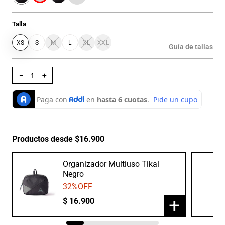
Talla
XS
S
M
L
XL
XXL
Guía de tallas
－
＋
Productos desde $16.900
Organizador Multiuso Tikal
Negro
32
%OFF
+
$
16
.
900