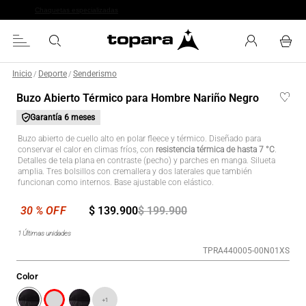
Chaquetas especializadas
Inicio
Deporte
Senderismo
/
/
Buzo Abierto Térmico para Hombre Nariño Negro
Garantía
6 meses
Buzo abierto de cuello alto en polar fleece y térmico. Diseñado para
conservar el calor en climas fríos, con
resistencia térmica de hasta 7 °C
.
Detalles de tela plana en contraste (pecho) y parches en manga. Silueta
amplia. Tres bolsillos con cremallera y dos laterales que también
funcionan como internos. Base ajustable con elástico.
$
139
.
900
$
199
.
900
1
Últimas unidades
TPRA440005-00N01XS
Color
+
1