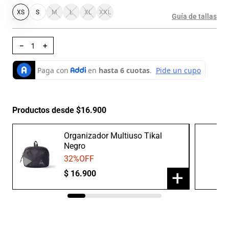
XS
S
M
L
XL
XXL
Guía de tallas
－
＋
Productos desde $16.900
Organizador Multiuso Tikal
Negro
32
%OFF
+
$
16
.
900