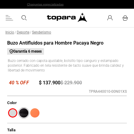
Chaquetas especializadas
Inicio
Deporte
Senderismo
/
/
Buzo Antifluidos para Hombre Pacaya Negro
Garantía
6 meses
Buzo cerrado con capota ajustable, bolsillo tipo canguro y estampado
posterior. Fabricado en tela resistente de tacto suave que brinda calidez y
libertad de movimiento
$
137
.
900
$
229
.
900
TPRA440010-00N01XS
Color
Talla