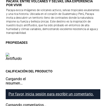
PACAYA: ENTRE VOLCANES Y SELVAS, UNA EXPERIENCIA
POR VIVIR
Pacaya evoca imágenes de volcanes activos, selvas tropicales exuberantes
y una rica historia. Ubicada en el corazón de Guatemala y Perú, Pacaya
invita a descubrir un territorio lleno de contrastes donde la naturaleza
impone su fuerza y belleza únicas. Este destino es la inspiración de
nuestro buzo antifluidos, que ha sido probado en entornos de alta
humedad y climas variables, demostrando excelente resistencia al agua y
transpirabilidad.
PROPIEDADES
CALIFICACIÓN DEL PRODUCTO
Cargando el
resumen…
Por favor, inicia sesión para escribir un comentario.
Cargando comentarios…