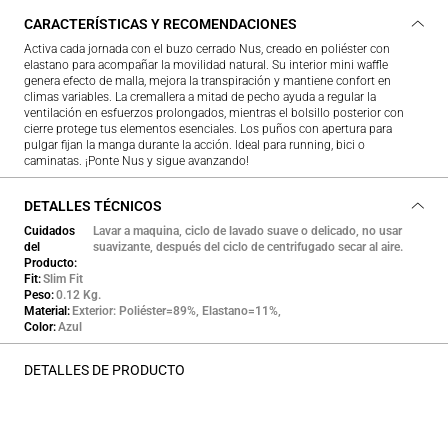
CARACTERÍSTICAS Y RECOMENDACIONES
Activa cada jornada con el buzo cerrado Nus, creado en poliéster con
elastano para acompañar la movilidad natural. Su interior mini waffle
genera efecto de malla, mejora la transpiración y mantiene confort en
climas variables. La cremallera a mitad de pecho ayuda a regular la
ventilación en esfuerzos prolongados, mientras el bolsillo posterior con
cierre protege tus elementos esenciales. Los puños con apertura para
pulgar fijan la manga durante la acción. Ideal para running, bici o
caminatas. ¡Ponte Nus y sigue avanzando!
DETALLES TÉCNICOS
Cuidados
Lavar a maquina, ciclo de lavado suave o delicado, no usar
del
suavizante, después del ciclo de centrifugado secar al aire.
Producto
Fit
Slim Fit
Peso
0.12 Kg.
Material
Exterior: Poliéster=89%, Elastano=11%,
Color
Azul
DETALLES DE PRODUCTO