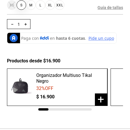
XS
S
M
L
XL
XXL
Guía de tallas
－
＋
Productos desde $16.900
Organizador Multiuso Tikal
Negro
32
%OFF
+
$
16
.
900