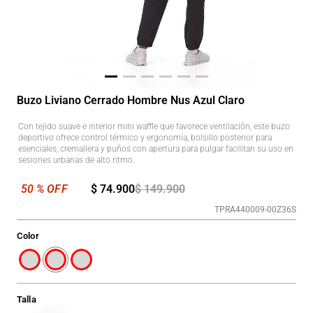
Buzo Liviano Cerrado Hombre Nus Azul Claro
Con tejido suave e interior mini waffle que favorece ventilación, este buzo
deportivo ofrece control térmico y ergonomía, bolsillo posterior para
esenciales, cremallera y puños con apertura para pulgar facilitan su uso en
sesiones urbanas de alto ritmo.
$
74
.
900
$
149
.
900
TPRA440009-00Z36S
Color
Talla