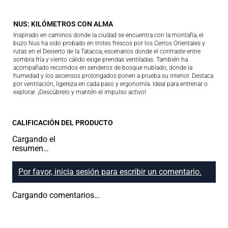
NUS: KILÓMETROS CON ALMA
Inspirado en caminos donde la ciudad se encuentra con la montaña, el
buzo Nus ha sido probado en trotes frescos por los Cerros Orientales y
rutas en el Desierto de la Tatacoa, escenarios donde el contraste entre
sombra fría y viento cálido exige prendas ventiladas. También ha
acompañado recorridos en senderos de bosque nublado, donde la
humedad y los ascensos prolongados ponen a prueba su interior. Destaca
por ventilación, ligereza en cada paso y ergonomía. Ideal para entrenar o
explorar. ¡Descúbrelo y mantén el impulso activo!
CALIFICACIÓN DEL PRODUCTO
Cargando el
resumen…
Por favor, inicia sesión para escribir un comentario.
Cargando comentarios…