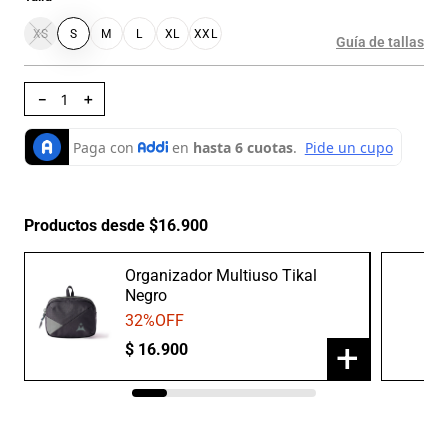
XS
S
M
L
XL
XXL
Guía de tallas
－
＋
Productos desde $16.900
Organizador Multiuso Tikal
Negro
32
%OFF
+
$
16
.
900