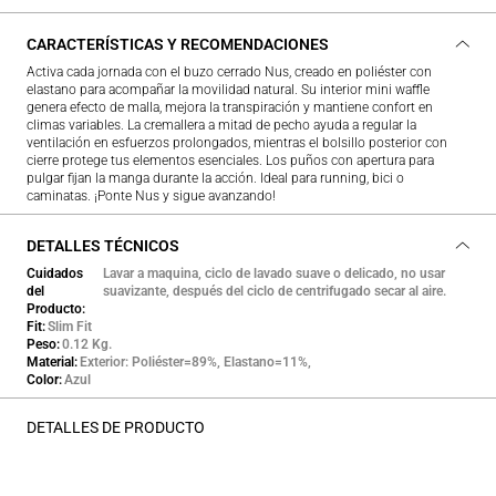
CARACTERÍSTICAS Y RECOMENDACIONES
Activa cada jornada con el buzo cerrado Nus, creado en poliéster con
elastano para acompañar la movilidad natural. Su interior mini waffle
genera efecto de malla, mejora la transpiración y mantiene confort en
climas variables. La cremallera a mitad de pecho ayuda a regular la
ventilación en esfuerzos prolongados, mientras el bolsillo posterior con
cierre protege tus elementos esenciales. Los puños con apertura para
pulgar fijan la manga durante la acción. Ideal para running, bici o
caminatas. ¡Ponte Nus y sigue avanzando!
DETALLES TÉCNICOS
Cuidados
Lavar a maquina, ciclo de lavado suave o delicado, no usar
del
suavizante, después del ciclo de centrifugado secar al aire.
Producto
Fit
Slim Fit
Peso
0.12 Kg.
Material
Exterior: Poliéster=89%, Elastano=11%,
Color
Azul
DETALLES DE PRODUCTO