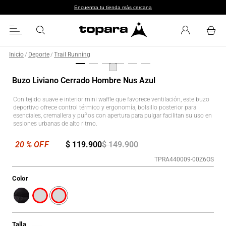
Encuentra tu tienda más cercana
Inicio
Deporte
Trail Running
/
/
Buzo Liviano Cerrado Hombre Nus Azul
Con tejido suave e interior mini waffle que favorece ventilación, este buzo
deportivo ofrece control térmico y ergonomía, bolsillo posterior para
esenciales, cremallera y puños con apertura para pulgar facilitan su uso en
sesiones urbanas de alto ritmo.
$
119
.
900
$
149
.
900
TPRA440009-00Z6OS
Color
Talla