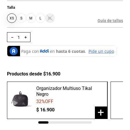
Talla
XS
S
M
L
XL
Guía de tallas
－
＋
Productos desde $16.900
Organizador Multiuso Tikal
Negro
32
%OFF
+
$
16
.
900