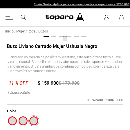
Envío Gratis: Aplica para compras iguales o superiore
Inicio
Mujer
Ropa
Buzos
/
/
/
Buzo Liviano Cerrado Mujer Ushuaia Negro
Elaborado en mezcla de poliéster y elastano, este buzo ofrece tacto suave
y caída natural. Su cuello redondo y aberturas laterales aportan ventilación
y movimiento. Silueta amplia que combina comodidad con ligereza para
tus travesías actividades diarias.
$
159
.
900
$
179
.
900
1
Últimas unidades
TPRA240017-00N01XS
Color