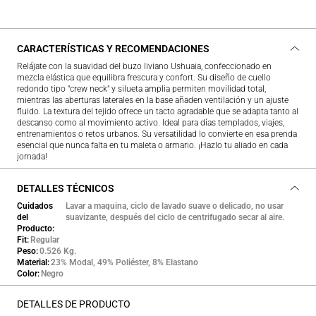
CARACTERÍSTICAS Y RECOMENDACIONES
Relájate con la suavidad del buzo liviano Ushuaia, confeccionado en
mezcla elástica que equilibra frescura y confort. Su diseño de cuello
redondo tipo "crew neck" y silueta amplia permiten movilidad total,
mientras las aberturas laterales en la base añaden ventilación y un ajuste
fluido. La textura del tejido ofrece un tacto agradable que se adapta tanto al
descanso como al movimiento activo. Ideal para días templados, viajes,
entrenamientos o retos urbanos. Su versatilidad lo convierte en esa prenda
esencial que nunca falta en tu maleta o armario. ¡Hazlo tu aliado en cada
jornada!
DETALLES TÉCNICOS
Cuidados
Lavar a maquina, ciclo de lavado suave o delicado, no usar
del
suavizante, después del ciclo de centrifugado secar al aire.
Producto
Fit
Regular
Peso
0.526 Kg.
Material
23% Modal, 49% Poliéster, 8% Elastano
Color
Negro
DETALLES DE PRODUCTO