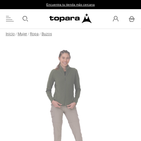
Encuentra tu tienda más cercana
Inicio
Mujer
Ropa
Buzos
/
/
/