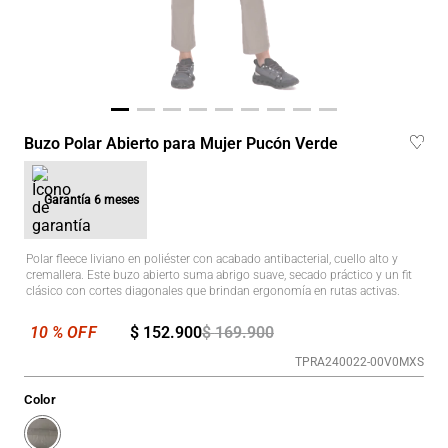
Buzo Polar Abierto para Mujer Pucón Verde
Garantía
6 meses
Polar fleece liviano en poliéster con acabado antibacterial, cuello alto y
cremallera. Este buzo abierto suma abrigo suave, secado práctico y un fit
clásico con cortes diagonales que brindan ergonomía en rutas activas.
$
152
.
900
$
169
.
900
TPRA240022-00V0MXS
Color