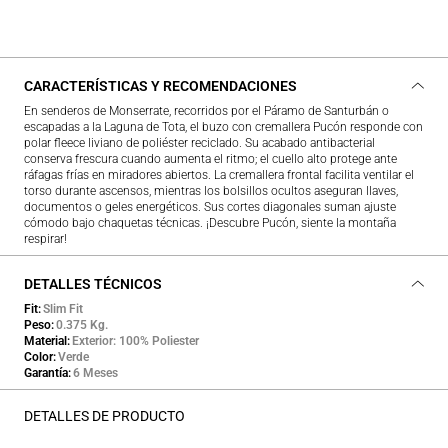
CARACTERÍSTICAS Y RECOMENDACIONES
En senderos de Monserrate, recorridos por el Páramo de Santurbán o
escapadas a la Laguna de Tota, el buzo con cremallera Pucón responde con
polar fleece liviano de poliéster reciclado. Su acabado antibacterial
conserva frescura cuando aumenta el ritmo; el cuello alto protege ante
ráfagas frías en miradores abiertos. La cremallera frontal facilita ventilar el
torso durante ascensos, mientras los bolsillos ocultos aseguran llaves,
documentos o geles energéticos. Sus cortes diagonales suman ajuste
cómodo bajo chaquetas técnicas. ¡Descubre Pucón, siente la montaña
respirar!
DETALLES TÉCNICOS
Fit
Slim Fit
Peso
0.375 Kg.
Material
Exterior: 100% Poliester
Color
Verde
Garantía
6 Meses
DETALLES DE PRODUCTO