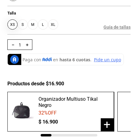
Talla
XS
S
M
L
XL
Guía de tallas
－
＋
Productos desde $16.900
Organizador Multiuso Tikal
Negro
32
%OFF
+
$
16
.
900