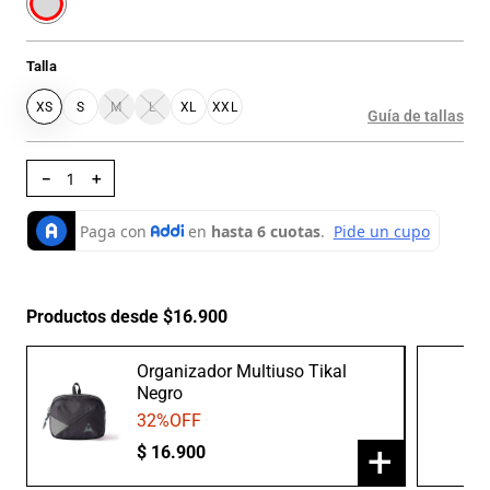
Talla
XS
S
M
L
XL
XXL
Guía de tallas
－
＋
Productos desde $16.900
Organizador Multiuso Tikal
Negro
32
%OFF
+
$
16
.
900