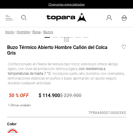
Chaquetas especializadas
Inicio
Hombre
Ropa
Buzos
/
/
/
Buzo Térmico Abierto Hombre Cañón del Colca
Gris
Confeccionado en fleece de textura tipo tricot, este buzo ofrece abrigo
ligero, con nivel de protección térmica ligera,
con resistencia a
temperaturas de hasta 7 °C
. Incorpora cuello alto, bolsillos con cremallera,
terminaciones elásticas en puños y base, aportando un ajuste seguro
durante cualquier actividad.
$
114
.
900
$
229
.
900
1
Últimas unidades
TPRA440007-00G03XS
Color