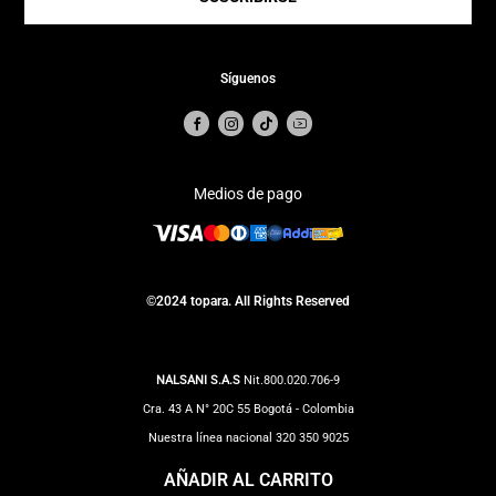
Síguenos
Medios de pago
©2024 topara. All Rights Reserved
NALSANI S.A.S
Nit.800.020.706-9
Cra. 43 A N° 20C 55 Bogotá - Colombia
Nuestra línea nacional 320 350 9025
Correo Notificaciones judiciales:
impuestos@totto.com
AÑADIR AL CARRITO
Correo Clientes:
Servicioalcliente@topara.com