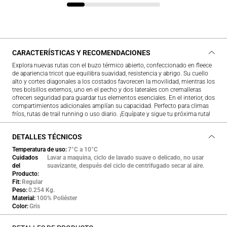
CARACTERÍSTICAS Y RECOMENDACIONES
Explora nuevas rutas con el buzo térmico abierto, confeccionado en fleece
de apariencia tricot que equilibra suavidad, resistencia y abrigo. Su cuello
alto y cortes diagonales a los costados favorecen la movilidad, mientras los
tres bolsillos externos, uno en el pecho y dos laterales con cremalleras
ofrecen seguridad para guardar tus elementos esenciales. En el interior, dos
compartimientos adicionales amplían su capacidad. Perfecto para climas
fríos, rutas de trail running o uso diario. ¡Equípate y sigue tu próxima ruta!
DETALLES TÉCNICOS
Temperatura de uso
7°C a 10°C
Cuidados
Lavar a maquina, ciclo de lavado suave o delicado, no usar
del
suavizante, después del ciclo de centrifugado secar al aire.
Producto
Fit
Regular
Peso
0.254 Kg.
Material
100% Poliéster
Color
Gris