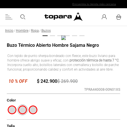
Encuentra tu tienda más cercana
Inicio
Hombre
Ropa
Buzos
/
/
/
Buzo Térmico Abierto Hombre Sajama Negro
Con tejido de punto sherpa bondeado con fleece, este buzo liviano para
hombre ofrece abrigo suave y eficaz, con
protección térmica de hasta 7 °C
.
Incorpora cuello alto, bolsillos laterales con cremallera y bolsillo de parche
funcional, proporcionando calidez y confort en actividades al aire libre.
$
242
.
900
$
269
.
900
TPRA440008-00N01XS
Color
Talla