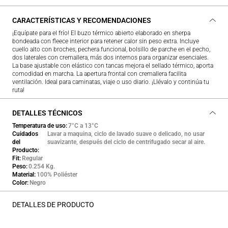
CARACTERÍSTICAS Y RECOMENDACIONES
¡Equípate para el frío! El buzo térmico abierto elaborado en sherpa
bondeada con fleece interior para retener calor sin peso extra. Incluye
cuello alto con broches, pechera funcional, bolsillo de parche en el pecho,
dos laterales con cremallera, más dos internos para organizar esenciales.
La base ajustable con elástico con tancas mejora el sellado térmico, aporta
comodidad en marcha. La apertura frontal con cremallera facilita
ventilación. Ideal para caminatas, viaje o uso diario. ¡Llévalo y continúa tu
ruta!
DETALLES TÉCNICOS
Temperatura de uso
7°C a 13°C
Cuidados
Lavar a maquina, ciclo de lavado suave o delicado, no usar
del
suavizante, después del ciclo de centrifugado secar al aire.
Producto
Fit
Regular
Peso
0.254 Kg.
Material
100% Poliéster
Color
Negro
DETALLES DE PRODUCTO