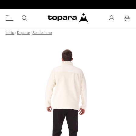
Chaquetas especializadas
Inicio
Deporte
Senderismo
/
/