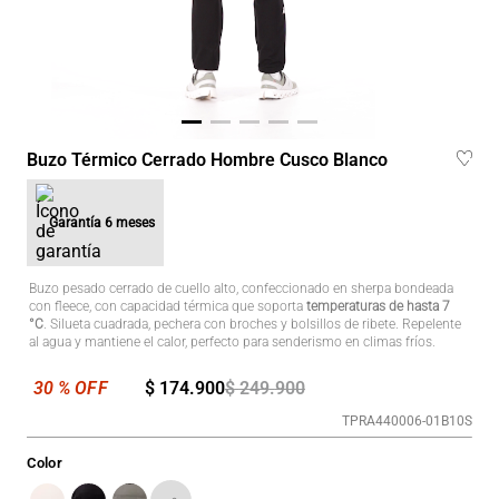
Buzo Térmico Cerrado Hombre Cusco Blanco
Garantía
6 meses
Buzo pesado cerrado de cuello alto, confeccionado en sherpa bondeada
con fleece, con capacidad térmica que soporta
temperaturas de hasta 7
°C
. Silueta cuadrada, pechera con broches y bolsillos de ribete. Repelente
al agua y mantiene el calor, perfecto para senderismo en climas fríos.
$
174
.
900
$
249
.
900
TPRA440006-01B10S
Color