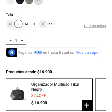
+
2
Talla
XS
S
M
L
XL
XXL
Guía de tallas
－
＋
Productos desde $16.900
Organizador Multiuso Tikal
Negro
32
%OFF
+
$
16
.
900