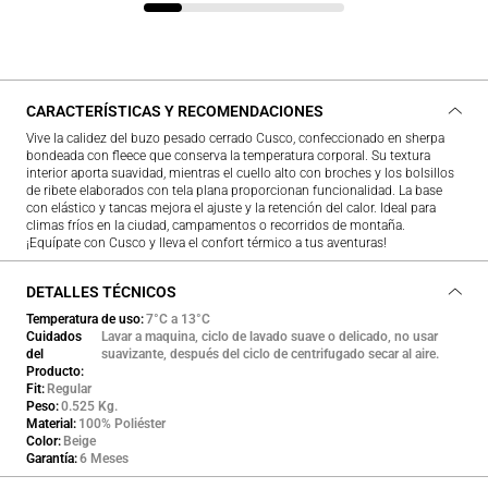
CARACTERÍSTICAS Y RECOMENDACIONES
Vive la calidez del buzo pesado cerrado Cusco, confeccionado en sherpa
bondeada con fleece que conserva la temperatura corporal. Su textura
interior aporta suavidad, mientras el cuello alto con broches y los bolsillos
de ribete elaborados con tela plana proporcionan funcionalidad. La base
con elástico y tancas mejora el ajuste y la retención del calor. Ideal para
climas fríos en la ciudad, campamentos o recorridos de montaña.
¡Equípate con Cusco y lleva el confort térmico a tus aventuras!
DETALLES TÉCNICOS
Temperatura de uso
7°C a 13°C
Cuidados
Lavar a maquina, ciclo de lavado suave o delicado, no usar
del
suavizante, después del ciclo de centrifugado secar al aire.
Producto
Fit
Regular
Peso
0.525 Kg.
Material
100% Poliéster
Color
Beige
Garantía
6 Meses