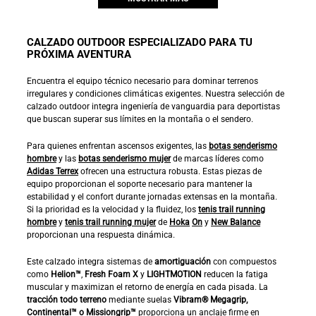
CALZADO OUTDOOR ESPECIALIZADO PARA TU
PRÓXIMA AVENTURA
Encuentra el equipo técnico necesario para dominar terrenos
irregulares y condiciones climáticas exigentes. Nuestra selección de
calzado outdoor integra ingeniería de vanguardia para deportistas
que buscan superar sus límites en la montaña o el sendero.
Para quienes enfrentan ascensos exigentes, las
botas senderismo
hombre
y las
botas senderismo mujer
de marcas líderes como
Adidas Terrex
ofrecen una estructura robusta. Estas piezas de
equipo proporcionan el soporte necesario para mantener la
estabilidad y el confort durante jornadas extensas en la montaña.
Si la prioridad es la velocidad y la fluidez, los
tenis trail running
hombre
y
tenis trail running mujer
de
Hoka
On
y
New Balance
proporcionan una respuesta dinámica.
Este calzado integra sistemas de
amortiguación
con compuestos
como
Helion™
,
Fresh Foam X
y
LIGHTMOTION
reducen la fatiga
muscular y maximizan el retorno de energía en cada pisada. La
tracción todo terreno
mediante suelas
Vibram® Megagrip,
Continental™ o Missiongrip™
proporciona un anclaje firme en