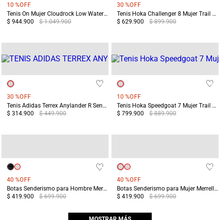
10 %
OFF
30 %
OFF
Tenis On Mujer Cloudrock Low Waterproof Blanco
Tenis Hoka Challenger 8 Mujer Trail Running Azul/Blanco
$ 944.900
$ 1.049.900
$ 629.900
$ 899.900
30 %
OFF
10 %
OFF
Tenis Adidas Terrex Anylander R Senderismo Mujer Gris
Tenis Hoka Speedgoat 7 Mujer Trail Running Morado/Azul
$ 314.900
$ 449.900
$ 799.900
$ 889.900
40 %
OFF
40 %
OFF
Botas Senderismo para Hombre Merrell Yokota 3 MID GTX Negras
Botas Senderismo para Mujer Merrell Yokota 3 MID GTX Beige
$ 419.900
$ 699.900
$ 419.900
$ 699.900
MOSTRAR MÁS