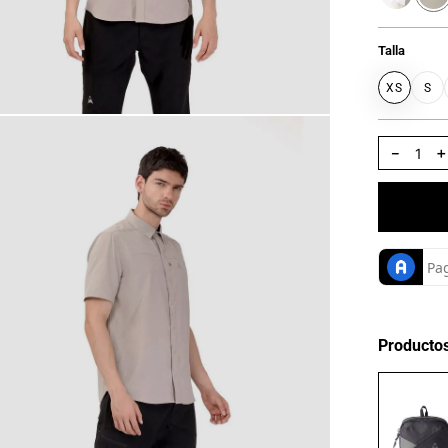
Talla
XS
S
－
Producto