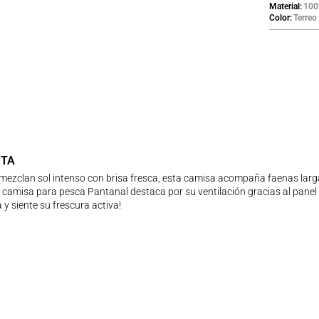
Material
100
Color
Terreo
UTA
s mezclan sol intenso con brisa fresca, esta camisa acompaña faenas lar
 la camisa para pesca Pantanal destaca por su ventilación gracias al pane
y siente su frescura activa!