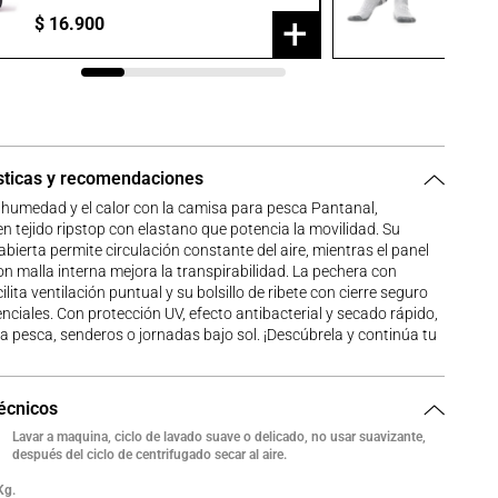
+
$
16
.
900
$
23
.
9
sticas y recomendaciones
 humedad y el calor con la camisa para pesca Pantanal,
n tejido ripstop con elastano que potencia la movilidad. Su
abierta permite circulación constante del aire, mientras el panel
on malla interna mejora la transpirabilidad. La pechera con
lita ventilación puntual y su bolsillo de ribete con cierre seguro
nciales. Con protección UV, efecto antibacterial y secado rápido,
ra pesca, senderos o jornadas bajo sol. ¡Descúbrela y continúa tu
técnicos
Lavar a maquina, ciclo de lavado suave o delicado, no usar suavizante,
después del ciclo de centrifugado secar al aire.
Kg.