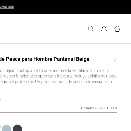
guales o superiores a $200.000
de Pesca para Hombre Pantanal Beige
n tejido ripstop abierto que favorece la ventilación, su malla
 broches funcionales optimizan frescura. Incluye bolsillo de ribete
 seguro y protección UV para jornadas de pesca o travesías con
0
TPRA490002-00T84XS