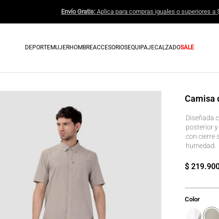
Envío Gratis:
Aplica para compras i
DEPORTE
MUJER
HOMBRE
ACCESORIOS
EQUIPAJE
CALZADO
SALE
Camisa 
Diseñada co
posterior y
con cierre
humedad.
$
219
.
90
Color