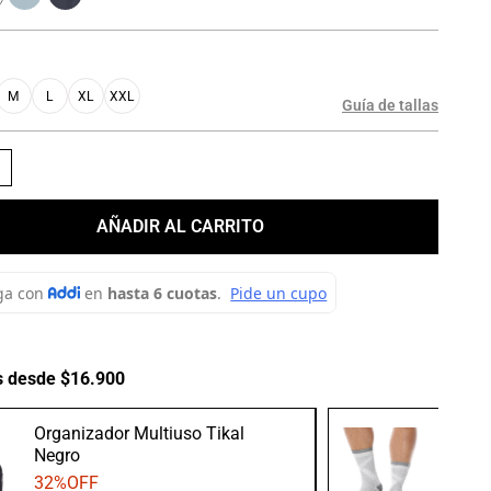
M
L
XL
XXL
Guía de tallas
＋
AÑADIR AL CARRITO
s desde $16.900
Organizador Multiuso Tikal
Medias
Negro
Gris/B
32
%OFF
20
%O