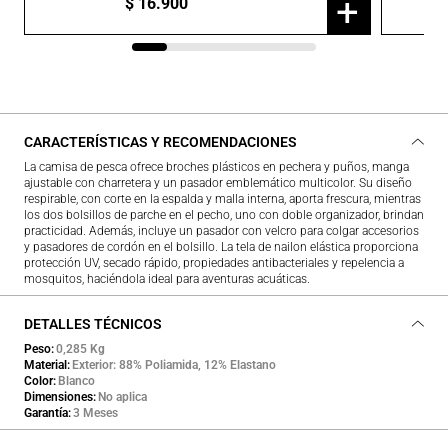
+
$
16
.
900
CARACTERÍSTICAS Y RECOMENDACIONES
La camisa de pesca ofrece broches plásticos en pechera y puños, manga
ajustable con charretera y un pasador emblemático multicolor. Su diseño
respirable, con corte en la espalda y malla interna, aporta frescura, mientras
los dos bolsillos de parche en el pecho, uno con doble organizador, brindan
practicidad. Además, incluye un pasador con velcro para colgar accesorios
y pasadores de cordón en el bolsillo. La tela de nailon elástica proporciona
protección UV, secado rápido, propiedades antibacteriales y repelencia a
mosquitos, haciéndola ideal para aventuras acuáticas.
DETALLES TÉCNICOS
Peso
0,285 Kg
Material
Exterior: 88% Poliamida, 12% Elastano
Color
Blanco
Dimensiones
No aplica
Garantía
3 Meses