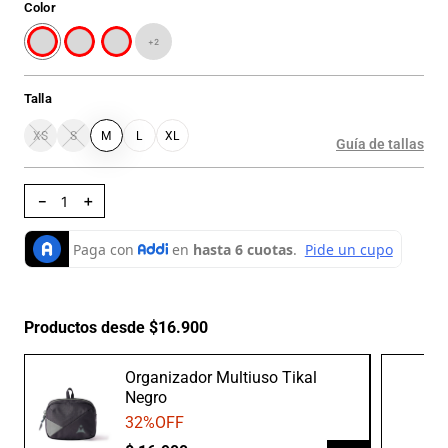
Color
+
2
Talla
XS
S
M
L
XL
Guía de tallas
－
＋
Productos desde $16.900
Organizador Multiuso Tikal
Negro
32
%OFF