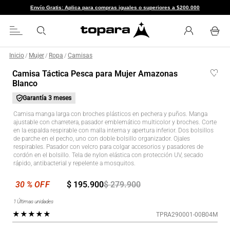
Envío Gratis: Aplica para compras iguales o superiores a $200.000
Inicio
Mujer
Ropa
Camisas
/
/
/
Camisa Táctica Pesca para Mujer Amazonas
Blanco
Garantía
3 meses
Camisa manga larga con broches plásticos en pechera y puños. Manga
ajustable con charretera, pasador emblemático multicolor y broches. Corte
en la espalda respirable con malla interna y apertura inferior. Dos bolsillos
de parche en el pecho, uno con doble bolsillo organizador. Ojales
respirables. Pasador con velcro para colgar accesorios y pasadores de
cordón en el bolsillo. Tela de nylon elástica con protección UV, secado
rápido, antibacterial y repelente a mosquitos.
$
195
.
900
$
279
.
900
1
Últimas unidades
★
★
★
★
★
TPRA290001-00B04M