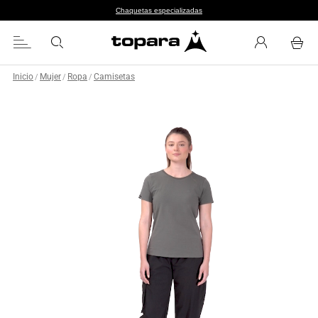
Chaquetas especializadas
Inicio
Mujer
Ropa
Camisetas
/
/
/