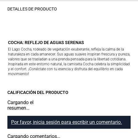
DETALLES DE PRODUCTO
COCHA: REFLEJO DE AGUAS SERENAS
El Lago Cocha, rodeado de vegetación exuberante, refleja la calma de la
naturaleza en cada amanecer. Sus aguas suaves inspiran frescura y pureza,
valores que se trasladan a una prenda pensada para la libertad cotidiana.
Inspirada en este entorno natural, la camiseta Cocha celebra la simplicidad
y el confort. ¡Conéctate con tu esencia y disfruta del equilibrio en cada
movimiento!
CALIFICACIÓN DEL PRODUCTO
Cargando el
resumen…
Por favor, inicia sesión para escribir un comentario.
Cargando comentarios…