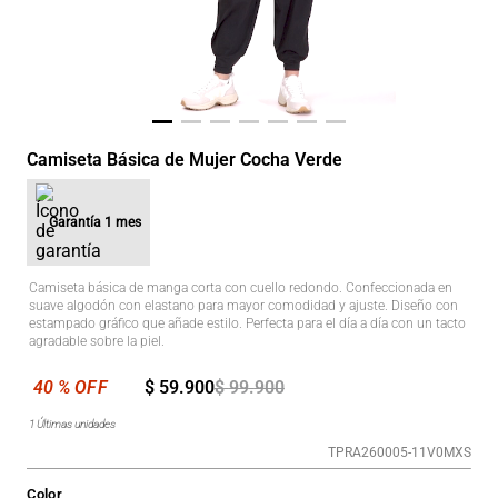
Camiseta Básica de Mujer Cocha Verde
Garantía
1 mes
Camiseta básica de manga corta con cuello redondo. Confeccionada en
suave algodón con elastano para mayor comodidad y ajuste. Diseño con
estampado gráfico que añade estilo. Perfecta para el día a día con un tacto
agradable sobre la piel.
$
59
.
900
$
99
.
900
1
Últimas unidades
TPRA260005-11V0MXS
Color