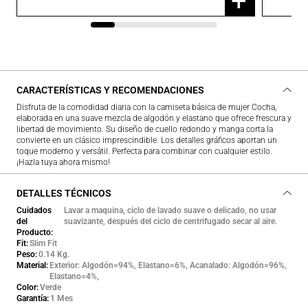
+
CARACTERÍSTICAS Y RECOMENDACIONES
Disfruta de la comodidad diaria con la camiseta básica de mujer Cocha,
elaborada en una suave mezcla de algodón y elastano que ofrece frescura y
libertad de movimiento. Su diseño de cuello redondo y manga corta la
convierte en un clásico imprescindible. Los detalles gráficos aportan un
toque moderno y versátil. Perfecta para combinar con cualquier estilo.
¡Hazla tuya ahora mismo!
DETALLES TÉCNICOS
Cuidados
Lavar a maquina, ciclo de lavado suave o delicado, no usar
del
suavizante, después del ciclo de centrifugado secar al aire.
Producto
Fit
Slim Fit
Peso
0.14 Kg.
Material
Exterior: Algodón=94%, Elastano=6%, Acanalado: Algodón=96%,
Elastano=4%,
Color
Verde
Garantía
1 Mes