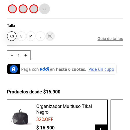
+
5
Talla
XS
S
M
L
XL
Guía de tallas
－
＋
Productos desde $16.900
Organizador Multiuso Tikal
Negro
32
%OFF
$
16
.
900