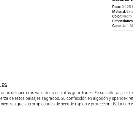
Peso
0,125 
Material
Ext
Color
Negro
Dimensiones
Garantía
1 M
LES
ias de guerreros valientes y espíritus guardianes. En sus alturas, se dic
fuerza de estos paisajes sagrados. Su confección en algodón y spandex ref
mientras que sus propiedades de secado rápido y protección UV. La camise