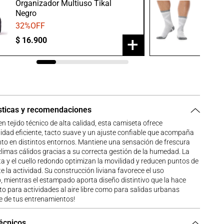
Organizador Multiuso Tikal
Medias
Negro
Gris/B
32
%OFF
20
%O
+
$
16
.
900
$
23
.
9
sticas y recomendaciones
n tejido técnico de alta calidad, esta camiseta ofrece
lidad eficiente, tacto suave y un ajuste confiable que acompaña
to en distintos entornos. Mantiene una sensación de frescura
climas cálidos gracias a su correcta gestión de la humedad. La
 y el cuello redondo optimizan la movilidad y reducen puntos de
e la actividad. Su construcción liviana favorece el uso
 mientras el estampado aporta diseño distintivo que la hace
nto para actividades al aire libre como para salidas urbanas
e de tus entrenamientos!
técnicos