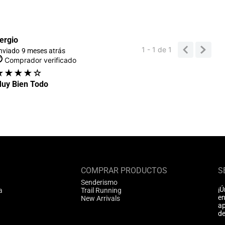
ergio
1 - 1
de
1
nviado
9 meses atrás
Comprador verificado
★
★
★
★
☆
uy Bien Todo
COMPRAR PRODUCTOS
S
Senderismo
¡Ú
a
Trail Running
en
New Arrivals
ap
de