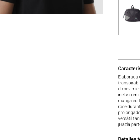
Caracterí
Elaborada e
transpirabi
el movimien
incluso en 
manga corta
roce durant
prolongado,
versátil ta
¡Hazla part
Detalles 