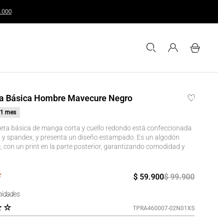
s o superiores a $200.000
a Básica Hombre Mavecure Negro
1 mes
eta básica de manga corta y cuello redondo está confeccionada
 y spandex, y presenta un diseño estampado. Es un algodón
, con un print en la parte posterior, garantizando comodidad y
$
59
.
900
$
99
.
900
nidades
★
☆
TPRA460007-02N01XS