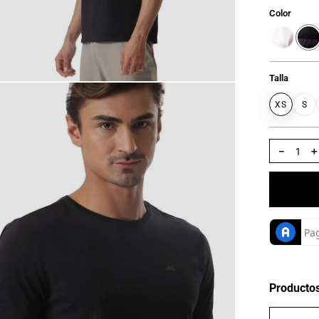
Color
Talla
XS
S
－
Producto