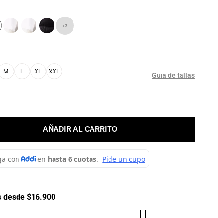
+
3
M
L
XL
XXL
Guía de tallas
＋
AÑADIR AL CARRITO
s desde $16.900