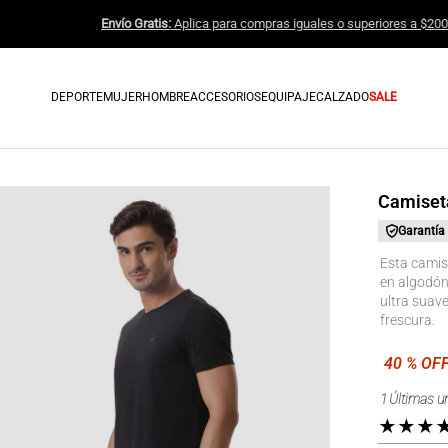
Envío Gratis:
Aplica para compras iguale
DEPORTE
MUJER
HOMBRE
ACCESORIOS
EQUIPAJE
CALZADO
SALE
Camiset
Garantía
Esta camis
en algodón
ultra suave
frescura.
1
Últimas u
★
★
★