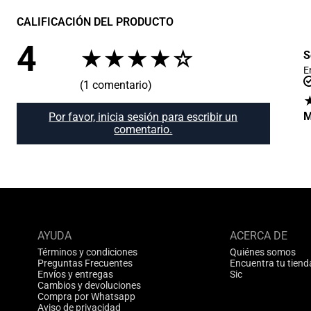
CALIFICACIÓN DEL PRODUCTO
4
★
★
★
★
☆
S
E
(1 comentario)
M
Por favor, inicia sesión para escribir un
comentario.
AYUDA
ACERCA DE
Términos y condiciones
Quiénes somos
Preguntas Frecuentes
Encuentra tu tiend
Envíos y entregas
Sic
Cambios y devoluciones
Compra por Whatsapp
Aviso de privacidad