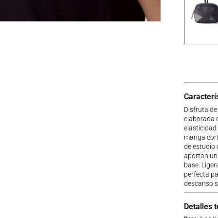
Caracterí
Disfruta de
elaborada 
elasticidad
manga cort
de estudio 
aportan un 
base. Ligera
perfecta p
descanso si
Detalles 