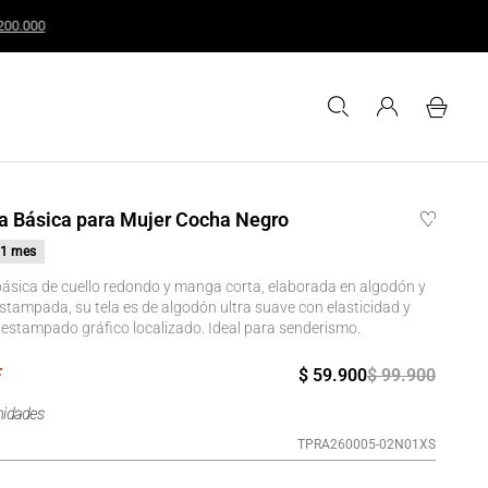
uales o superiores a $200.000
a Básica para Mujer Cocha Negro
1 mes
ásica de cuello redondo y manga corta, elaborada en algodón y
stampada, su tela es de algodón ultra suave con elasticidad y
e estampado gráfico localizado. Ideal para senderismo.
$
59
.
900
$
99
.
900
nidades
TPRA260005-02N01XS