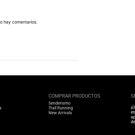
o hay comentarios.
COMPRAR PRODUCTOS
S
Senderismo
¡Ú
a
Trail Running
en
New Arrivals
ap
de