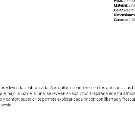
Peso
0,14 K
Material
Ext
Color
Negro
Dimensiones
Garantía
1 M
mitos y leyendas cobran vida. Sus orillas esconden secretos antiguos, su
e, bajo la luz de la luna, se revelan en susurros. Inspirada en esta atm
 confort superior, te permite explorar cada rincón con libertad y frescur
avesía.