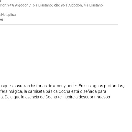
g
erior: 94% Algodon / 6% Elastano; Rib: 96% Algodón, 4% Elastano
No aplica
es
s bosques susurran historias de amor y poder. En sus aguas profundas,
ósfera mágica, la camiseta básica Cocha está diseñada para
a. Deja que la esencia de Cocha te inspire a descubrir nuevos