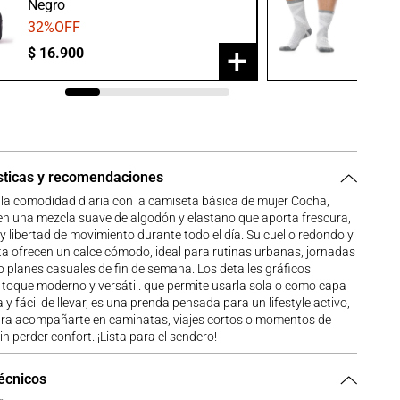
Negro
Gris/B
32
%OFF
20
%O
+
$
16
.
900
$
23
.
9
sticas y recomendaciones
 la comodidad diaria con la camiseta básica de mujer Cocha,
en una mezcla suave de algodón y elastano que aporta frescura,
 y libertad de movimiento durante todo el día. Su cuello redondo y
a ofrecen un calce cómodo, ideal para rutinas urbanas, jornadas
o planes casuales de fin de semana. Los detalles gráficos
toque moderno y versátil. que permite usarla sola o como capa
 y fácil de llevar, es una prenda pensada para un lifestyle activo,
ara acompañarte en caminatas, viajes cortos o momentos de
n perder confort. ¡Lista para el sendero!
técnicos