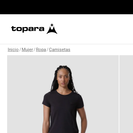
Inicio
/
Mujer
/
Ropa
/
Camisetas