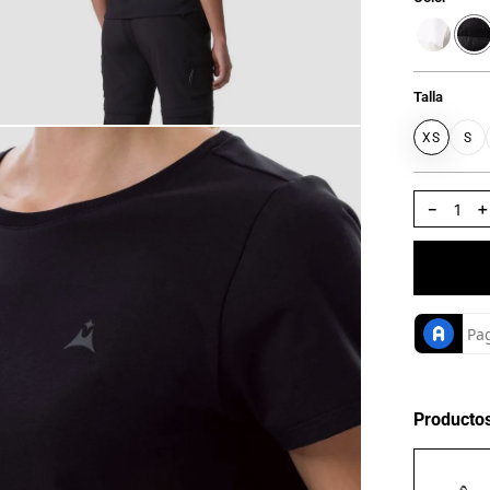
Talla
XS
S
－
Producto