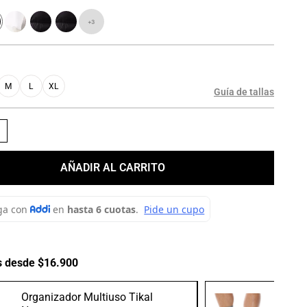
+
3
M
L
XL
Guía de tallas
＋
AÑADIR AL CARRITO
s desde $16.900
Organizador Multiuso Tikal
Medias