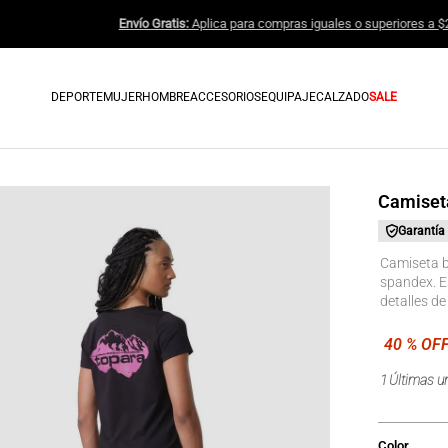
Envío Gratis:
Aplica para compras ig
DEPORTE
MUJER
HOMBRE
ACCESORIOS
EQUIPAJE
CALZADO
SALE
Camiset
Garantía
Camiseta b
spandex. E
detalles d
1
Últimas u
Color