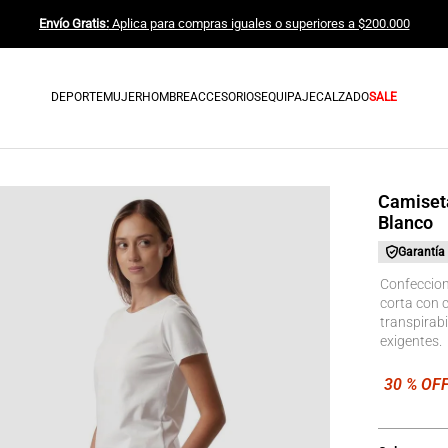
Envío Gratis:
Aplica para compras iguales o superiores a $200.000
DEPORTE
MUJER
HOMBRE
ACCESORIOS
EQUIPAJE
CALZADO
SALE
Camiseta
Blanco
Garantía
Confeccion
corta con c
transpirabi
exigentes.