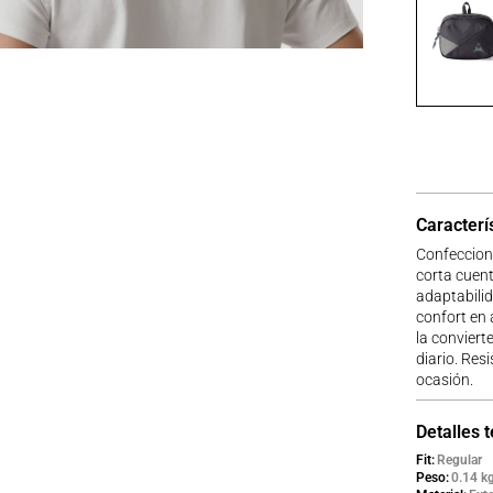
Caracterí
Confecciona
corta cuent
adaptabilid
confort en 
la convierte
diario. Res
ocasión.
Detalles 
Fit
Regular
Peso
0.14 k