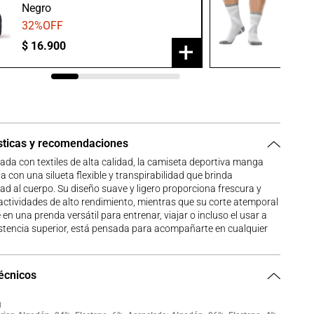
Negro
Gris/B
32
%OFF
20
%O
+
$
16
.
900
$
23
.
9
sticas y recomendaciones
da con textiles de alta calidad, la camiseta deportiva manga
a con una silueta flexible y transpirabilidad que brinda
ad al cuerpo. Su diseño suave y ligero proporciona frescura y
actividades de alto rendimiento, mientras que su corte atemporal
 en una prenda versátil para entrenar, viajar o incluso el usar a
istencia superior, está pensada para acompañarte en cualquier
técnicos
g