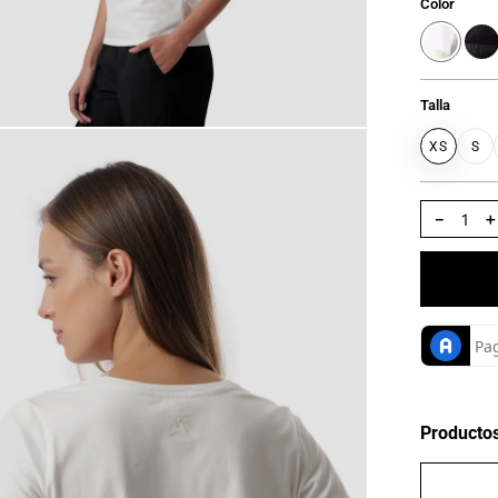
Color
Talla
XS
S
－
Producto