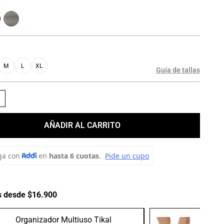
M
L
XL
Guía de tallas
＋
AÑADIR AL CARRITO
s desde $16.900
Organizador Multiuso Tikal
Medias