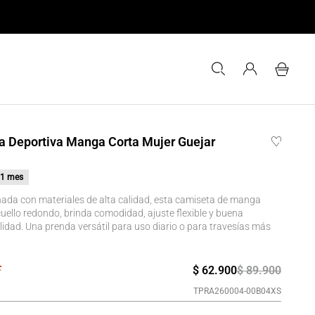
 Deportiva Manga Corta Mujer Guejar
1 mes
ada con materiales de alta calidad, esta camiseta de manga
uello redondo, brinda comodidad, ajuste flexible y buena
lidad. Una prenda versátil para uso diario o para travesías más
$
62
.
900
$
89
.
900
TPRA260004-00B04XS