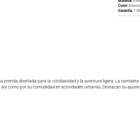
Material
Ext
Color
Blanc
Garantía
1 M
na prenda diseñada para la cotidianidad y la aventura ligera. La camiset
 así como por su comodidad en actividades urbanas. Destacan su ajuste fl