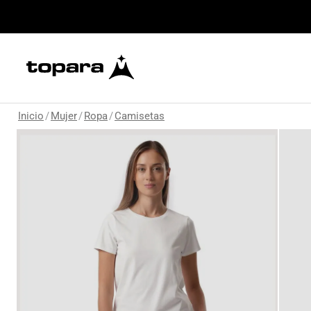
Inicio
/
Mujer
/
Ropa
/
Camisetas