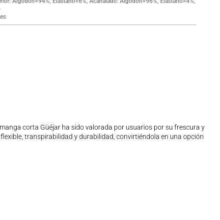
erior: Algodón=94%, Elastano=6%, Acanalado: Algodón=96%, Elastano=4%,
o
es
a manga corta Güéjar ha sido valorada por usuarios por su frescura y
exible, transpirabilidad y durabilidad, convirtiéndola en una opción