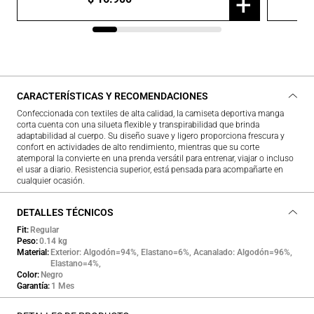
+
CARACTERÍSTICAS Y RECOMENDACIONES
Confeccionada con textiles de alta calidad, la camiseta deportiva manga
corta cuenta con una silueta flexible y transpirabilidad que brinda
adaptabilidad al cuerpo. Su diseño suave y ligero proporciona frescura y
confort en actividades de alto rendimiento, mientras que su corte
atemporal la convierte en una prenda versátil para entrenar, viajar o incluso
el usar a diario. Resistencia superior, está pensada para acompañarte en
cualquier ocasión.
DETALLES TÉCNICOS
Fit
Regular
Peso
0.14 kg
Material
Exterior: Algodón=94%, Elastano=6%, Acanalado: Algodón=96%,
Elastano=4%,
Color
Negro
Garantía
1 Mes