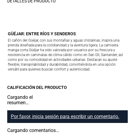
DETALLES DE PRODUCTO
GÜÉJAR: ENTRE RÍOS Y SENDEROS
El cañón del Güéjar, con sus montañas y aguas cristalinas, inspira una
prenda diseñada para la cotidianidad y la aventura ligera. La camiseta
manga corta Güéjar ha sido valorada por usuarios por su frescura y
resistencia en caminatas de clima cálido como en San Gil, Santander, así
como por su comodidad en actividades urbanas. Destacan su ajuste
flexible, transpirabilidad y durabilidad, convirtiéndola en una opción
versátil para quienes buscan confort y autenticidad.
CALIFICACIÓN DEL PRODUCTO
Cargando el
resumen…
Por favor, inicia sesión para escribir un comentario.
Cargando comentarios…