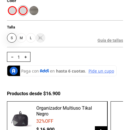
Color
Talla
S
M
L
XL
Guía de tallas
－
＋
Productos desde $16.900
Organizador Multiuso Tikal
Negro
32
%OFF
$
16
.
900