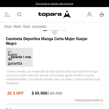
Encuentra tu tienda más cercana
Inicio
Mujer
Ropa
Camisetas
/
/
/
Camiseta Deportiva Manga Corta Mujer Guejar
Negro
Garantía
1 mes
Confeccionada con materiales de alta calidad, esta camiseta de manga
corta con cuello redondo, brinda comodidad, ajuste flexible y buena
transpirabilidad. Una prenda versátil para uso diario o para travesías más
exigentes.
$
69
.
900
$
89
.
900
TPRA260004-00N01S