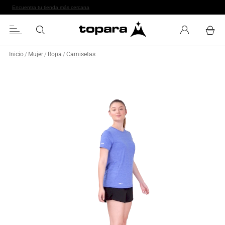
Encuentra tu tienda más cercana
Inicio
Mujer
Ropa
Camisetas
/
/
/