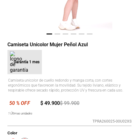
Camiseta Unicolor Mujer Peñol Azul
Garantía
1 mes
Camiseta unicolor de cuello redondo y manga corta, con cortes
ergonómicos que favorecen la movilidad. Su tejido liviano, elástico y
respirable ofrece secado rápido, protección UV y frescura en cada uso.
$
49
.
900
$
99
.
900
1
Últimas unidades
TPRA260025-00U02XS
Color