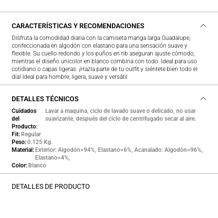
CARACTERÍSTICAS Y RECOMENDACIONES
Disfruta la comodidad diaria con la camiseta manga larga Guadalupe,
confeccionada en algodón con elastano para una sensación suave y
flexible. Su cuello redondo y los puños en rib aseguran ajuste cómodo,
mientras el diseño unicolor en blanco combina con todo. Ideal para uso
cotidiano o capas ligeras. ¡Hazla parte de tu outfit y siéntete bien todo el
día! Ideal para hombre; ligera, suave y versátil
DETALLES TÉCNICOS
Cuidados
Lavar a maquina, ciclo de lavado suave o delicado, no usar
del
suavizante, después del ciclo de centrifugado secar al aire.
Producto
Fit
Regular
Peso
0.125 Kg.
Material
Exterior: Algodón=94%, Elastano=6%, Acanalado: Algodón=96%,
Elastano=4%,
Color
Blanco
DETALLES DE PRODUCTO