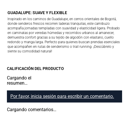
GUADALUPE: SUAVE Y FLEXIBLE
Inspirado en los caminos de Guadalupe, en cerros orientales de Bogotá,
donde senderos frescos recorren laderas tranquilas, este camibuzo
acompaña jornadas templadas con suavidad y elasticidad ligera. Probado
en caminatas por veredas húmedas y recorridos urbanos al amanecer,
demuestra confort gracias a su tejido de algodón con elastano, cuello
redondo y manga larga. Perfecto para quienes buscan prendas esenciales
que acompañen en rutas de senderismo o trail running. ¡Descúbrelo y
siente su comodidad natural!
CALIFICACIÓN DEL PRODUCTO
Cargando el
resumen…
Por favor, inicia sesión para escribir un comentario.
Cargando comentarios…