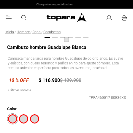
Chaquetas especializadas
Inicio
Hombre
Ropa
Camisetas
/
/
/
Camibuzo hombre Guadalupe Blanca
Camiseta manga larga para hombre Guadalupe de color blanco. Es suave
y elástica, con cuello redondo y puños en rib para ajuste cómodo. Esta
camisa unicolor es perfecta para todas las aventuras, ¡pruébala!
$
116
.
900
$
129
.
900
1
Últimas unidades
TPRA460017-00B36XS
Color