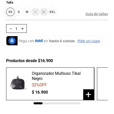
Talla
XS
S
M
L
XL
XXL
Guía de tallas
－
＋
Productos desde $16.900
Organizador Multiuso Tikal
Negro
32
%OFF
+
$
16
.
900