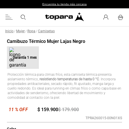
Encuentra tu tienda más cercana
Inicio
Mujer
Ropa
Camisetas
/
/
/
Camibuzo Térmico Mujer Lajas Negro
Garantía
1 mes
Protección térmica para climas fríos, esta camiseta térmica presenta
aislamiento térmico,
resistiendo temperaturas de hasta 0 °C
. Incorpora
propiedades antibacteriales, secado rápido, fit ajustado, manga larga y
cuello redondo. Es ideal para running en climas fríos o como capa base en
actividades de senderismo, ofreciendo libertad de movimiento y
comodidad al contacto con la piel.
$
159
.
900
$
179
.
900
TPRA260015-00N01XS
Color