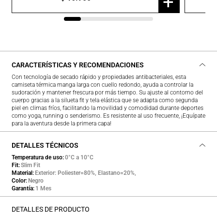
+
CARACTERÍSTICAS Y RECOMENDACIONES
Con tecnología de secado rápido y propiedades antibacteriales, esta
camiseta térmica manga larga con cuello redondo, ayuda a controlar la
sudoración y mantener frescura por más tiempo. Su ajuste al contorno del
cuerpo gracias a la silueta fit y tela elástica que se adapta como segunda
piel en climas fríos, facilitando la movilidad y comodidad durante deportes
como yoga, running o senderismo. Es resistente al uso frecuente, ¡Equípate
para la aventura desde la primera capa!
DETALLES TÉCNICOS
Temperatura de uso
0°C a 10°C
Fit
Slim Fit
Material
Exterior: Poliester=80%, Elastano=20%,
Color
Negro
Garantía
1 Mes
DETALLES DE PRODUCTO