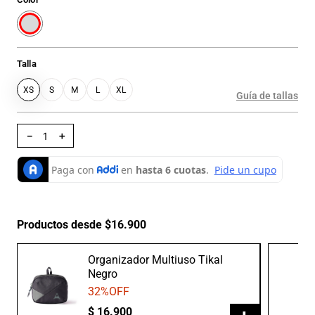
Talla
XS
S
M
L
XL
Guía de tallas
－
＋
Productos desde $16.900
Organizador Multiuso Tikal
Negro
32
%OFF
$
16
.
900