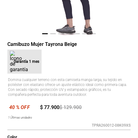
Camibuzo Mujer Tayrona Beige
Garantía
1 mes
Domina cualquier terreno con esta camiseta manga larga, su tejido en
poliéster con elastano ofrece un ajuste elástico ideal como primera capa.
Con secado rápido, protección UV y estampados gráficos, es tu
compañera perfecta para toda aventura outdoor.
$
77
.
900
$
129
.
900
1
Últimas unidades
TPRA260012-08K09XS
Color