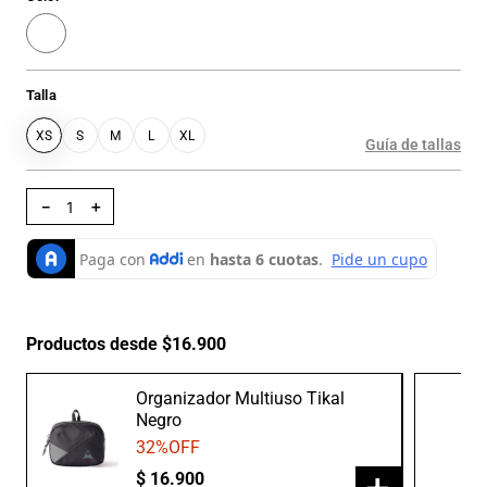
Talla
XS
S
M
L
XL
Guía de tallas
－
＋
Productos desde $16.900
Organizador Multiuso Tikal
Negro
32
%OFF
$
16
.
900