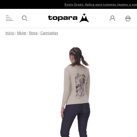
Envío Gratis: Aplica para com
Inicio
Mujer
Ropa
Camisetas
/
/
/