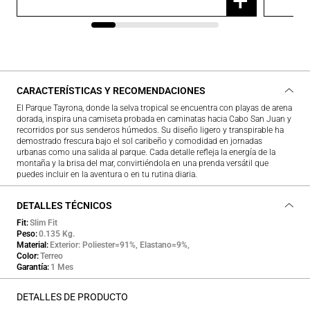
+
CARACTERÍSTICAS Y RECOMENDACIONES
El Parque Tayrona, donde la selva tropical se encuentra con playas de arena
dorada, inspira una camiseta probada en caminatas hacia Cabo San Juan y
recorridos por sus senderos húmedos. Su diseño ligero y transpirable ha
demostrado frescura bajo el sol caribeño y comodidad en jornadas
urbanas como una salida al parque. Cada detalle refleja la energía de la
montaña y la brisa del mar, convirtiéndola en una prenda versátil que
puedes incluir en la aventura o en tu rutina diaria.
DETALLES TÉCNICOS
Fit
Slim Fit
Peso
0.135 Kg.
Material
Exterior: Poliester=91%, Elastano=9%,
Color
Terreo
Garantía
1 Mes
DETALLES DE PRODUCTO