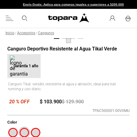
Envío Gratis: Aplica para compras iguales o superiores a $200.000
Inicio
Accesorios
Canguros
/
/
Canguro Deportivo Resistente al Agua Tikal Verde
Garantía
1 año
Canguro Tikal: versátil, resistente al agua y abrasión, ideal para trail
running y uso diario.
$
103
.
900
$
129
.
900
TPAC500001-00V0MU
Color