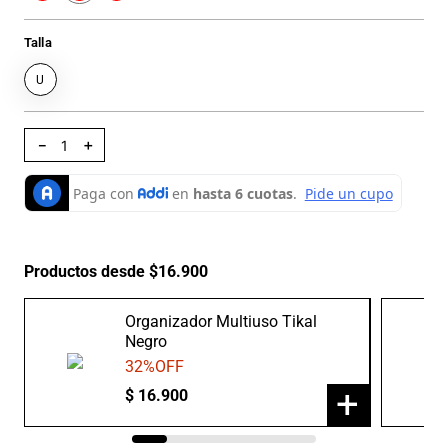
Talla
U
－
＋
Productos desde $16.900
Organizador Multiuso Tikal
Negro
32
%OFF
+
$
16
.
900