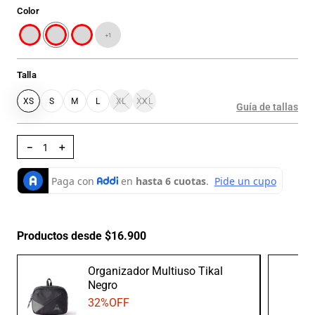
Color
+
1
Talla
XS
S
M
L
XL
XXL
Guía de tallas
－
＋
Productos desde $16.900
Organizador Multiuso Tikal
Negro
32
%OFF