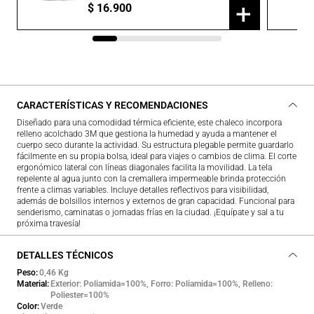
+
$
16
.
900
CARACTERÍSTICAS Y RECOMENDACIONES
Diseñado para una comodidad térmica eficiente, este chaleco incorpora
relleno acolchado 3M que gestiona la humedad y ayuda a mantener el
cuerpo seco durante la actividad. Su estructura plegable permite guardarlo
fácilmente en su propia bolsa, ideal para viajes o cambios de clima. El corte
ergonómico lateral con líneas diagonales facilita la movilidad. La tela
repelente al agua junto con la cremallera impermeable brinda protección
frente a climas variables. Incluye detalles reflectivos para visibilidad,
además de bolsillos internos y externos de gran capacidad. Funcional para
senderismo, caminatas o jornadas frías en la ciudad. ¡Equípate y sal a tu
próxima travesía!
DETALLES TÉCNICOS
Peso
0,46 Kg
Material
Exterior: Poliamida=100%, Forro: Poliamida=100%, Relleno:
Poliester=100%
Color
Verde