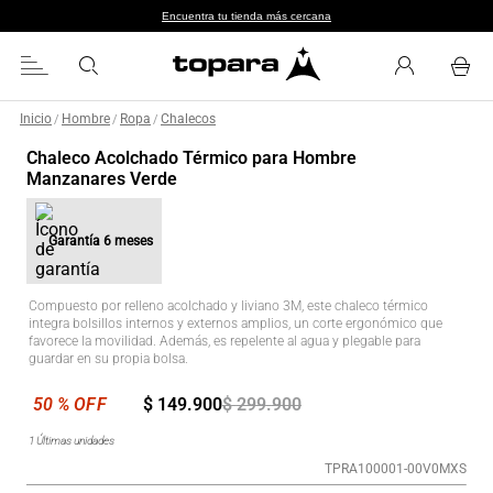
Encuentra tu tienda más cercana
Inicio
Hombre
Ropa
Chalecos
/
/
/
Chaleco Acolchado Térmico para Hombre
Manzanares Verde
Garantía
6 meses
Compuesto por relleno acolchado y liviano 3M, este chaleco térmico
integra bolsillos internos y externos amplios, un corte ergonómico que
favorece la movilidad. Además, es repelente al agua y plegable para
guardar en su propia bolsa.
$
149
.
900
$
299
.
900
1
Últimas unidades
TPRA100001-00V0MXS