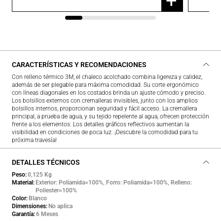
+
CARACTERÍSTICAS Y RECOMENDACIONES
Con relleno térmico 3M, el chaleco acolchado combina ligereza y calidez,
además de ser plegable para máxima comodidad. Su corte ergonómico
con líneas diagonales en los costados brinda un ajuste cómodo y preciso.
Los bolsillos externos con cremalleras invisibles, junto con los amplios
bolsillos internos, proporcionan seguridad y fácil acceso. La cremallera
principal, a prueba de agua, y su tejido repelente al agua, ofrecen protección
frente a los elementos. Los detalles gráficos reflectivos aumentan la
visibilidad en condiciones de poca luz. ¡Descubre la comodidad para tu
próxima travesía!
DETALLES TÉCNICOS
Peso
0,125 Kg
Material
Exterior: Poliamida=100%, Forro: Poliamida=100%, Relleno:
Poliester=100%
Color
Blanco
Dimensiones
No aplica
Garantía
6 Meses