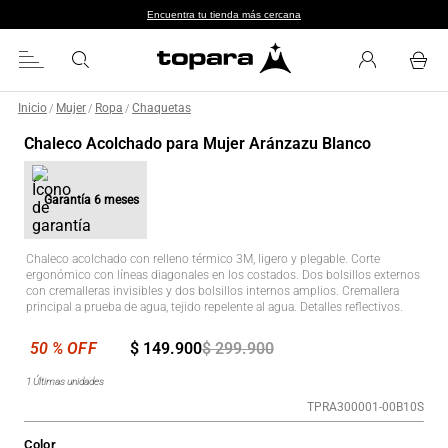
Encuentra tu tienda más cercana
Inicio
Mujer
Ropa
Chaquetas
/
/
/
Chaleco Acolchado para Mujer Aránzazu Blanco
Garantía
6 meses
Chaleco acolchado con relleno térmico 3M, ligero y plegable. Corte
ergonómico con líneas diagonales en los costados. Dos bolsillos externos
con cremalleras invisibles y dos bolsillos internos amplios. Cremallera
principal a prueba de agua, tejido repelente al agua. Detalles reflectivos.
$
149
.
900
$
299
.
900
1
Últimas unidades
TPRA300001-00B10S
Color