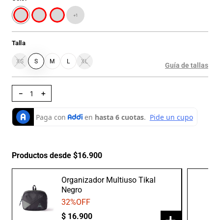
+
1
Talla
XS
S
M
L
XL
Guía de tallas
－
＋
Productos desde $16.900
Organizador Multiuso Tikal
Negro
32
%OFF
$
16
.
900