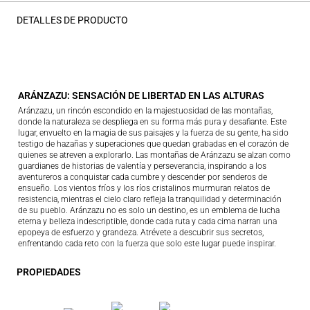
DETALLES DE PRODUCTO
ARÁNZAZU: SENSACIÓN DE LIBERTAD EN LAS ALTURAS
Aránzazu, un rincón escondido en la majestuosidad de las montañas,
donde la naturaleza se despliega en su forma más pura y desafiante. Este
lugar, envuelto en la magia de sus paisajes y la fuerza de su gente, ha sido
testigo de hazañas y superaciones que quedan grabadas en el corazón de
quienes se atreven a explorarlo. Las montañas de Aránzazu se alzan como
guardianes de historias de valentía y perseverancia, inspirando a los
aventureros a conquistar cada cumbre y descender por senderos de
ensueño. Los vientos fríos y los ríos cristalinos murmuran relatos de
resistencia, mientras el cielo claro refleja la tranquilidad y determinación
de su pueblo. Aránzazu no es solo un destino, es un emblema de lucha
eterna y belleza indescriptible, donde cada ruta y cada cima narran una
epopeya de esfuerzo y grandeza. Atrévete a descubrir sus secretos,
enfrentando cada reto con la fuerza que solo este lugar puede inspirar.
PROPIEDADES