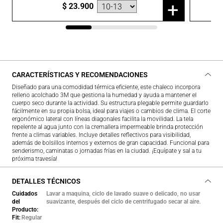
+
$
23
.
900
CARACTERÍSTICAS Y RECOMENDACIONES
Diseñado para una comodidad térmica eficiente, este chaleco incorpora
relleno acolchado 3M que gestiona la humedad y ayuda a mantener el
cuerpo seco durante la actividad. Su estructura plegable permite guardarlo
fácilmente en su propia bolsa, ideal para viajes o cambios de clima. El corte
ergonómico lateral con líneas diagonales facilita la movilidad. La tela
repelente al agua junto con la cremallera impermeable brinda protección
frente a climas variables. Incluye detalles reflectivos para visibilidad,
además de bolsillos internos y externos de gran capacidad. Funcional para
senderismo, caminatas o jornadas frías en la ciudad. ¡Equípate y sal a tu
próxima travesía!
DETALLES TÉCNICOS
Cuidados
Lavar a maquina, ciclo de lavado suave o delicado, no usar
del
suavizante, después del ciclo de centrifugado secar al aire.
Producto
Fit
Regular