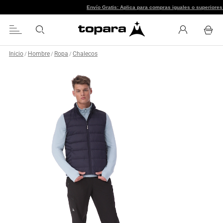
Envío Gratis: Aplica para compras
Inicio
Hombre
Ropa
Chalecos
/
/
/