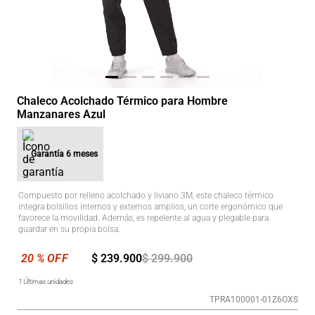
Chaleco Acolchado Térmico para Hombre
Manzanares Azul
Garantía
6 meses
Compuesto por relleno acolchado y liviano 3M, este chaleco térmico
integra bolsillos internos y externos amplios, un corte ergonómico que
favorece la movilidad. Además, es repelente al agua y plegable para
guardar en su propia bolsa.
$
239
.
900
$
299
.
900
1
Últimas unidades
TPRA100001-01Z6OXS