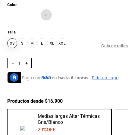
Color
+
1
Talla
XS
S
M
L
XL
XXL
Guía de tallas
－
＋
Productos desde $16.900
Medias largas Altar Térmicas
Gris/Blanco
20
%OFF