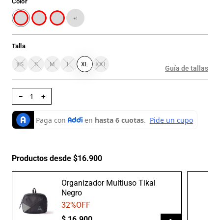
Color
+
1
Talla
XS
S
M
L
XL
XXL
Guía de tallas
－
＋
Productos desde $16.900
Organizador Multiuso Tikal
Negro
32
%OFF
$
16
.
900