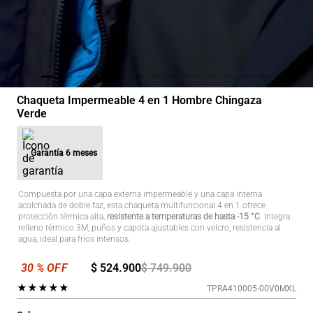
Chaqueta Impermeable 4 en 1 Hombre Chingaza
Verde
Garantía
6 meses
Compuesta por una capa externa impermeable y una capa interna
acolchada de doble faz, esta chaqueta multifuncional 4 en 1 ofrece
protección térmica alta,
resistente a temperaturas de hasta -15 °C
. Integra
relleno térmico 3M, puños y capota ajustables con velcro, resistencia al
agua, ideal para fríos intensos.
$
524
.
900
$
749
.
900
★
★
★
★
★
TPRA410005-00V0MXL