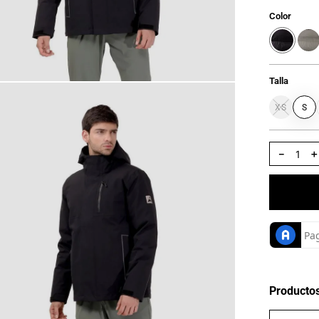
Color
Talla
XS
S
－
Producto