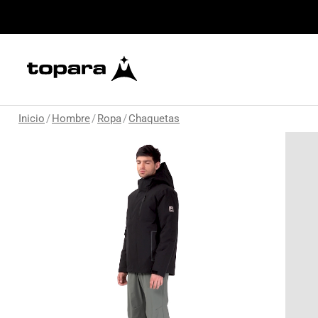
Inicio
/
Hombre
/
Ropa
/
Chaquetas