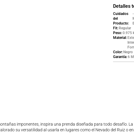
Detalles 
Cuidados
del
Producto
Fit
Regular
Peso
0.975 
Material
Exte
Inte
Forr
Color
Negro
Garantía
6 M
montañas imponentes, inspira una prenda diseñada para todo desafío. L
lorado su versatilidad al usarla en lugares como el Nevado del Ruiz o en c