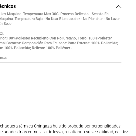
técnicos
- Lav Maquina. Temperatura Max 30C. Proceso Delicado - Secado En
Maquina, Temperatura Baja - No Usar Blanqueador - No Planchar - No Lavar
En Seco
kg.
rior:100%Poliester Recubierto Con Poliuretano, Forro: 100%Poliester
rnal Garment: Composición Para Ecuador: Parte Externa: 100% Poliamida;
o: 100% Poliamida; Relleno: 100% Poliéster .
eses
a chaqueta térmica Chingaza ha sido probada por personalidades
iudades frías como villa de leyva, resaltando su versatilidad, calidez