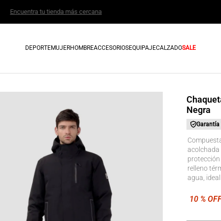
Encuentra tu tienda más cercana
DEPORTE
MUJER
HOMBRE
ACCESORIOS
EQUIPAJE
CALZADO
SALE
Chaquet
Negra
Garantía
Compuesta 
acolchada 
protección 
relleno tér
agua, ideal