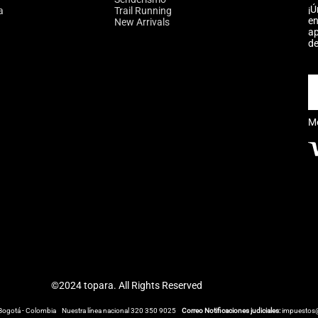
¡Ú
a
Trail Running
en
New Arrivals
ap
de
M
©2024 topara. All Rights Reserved
Bogotá - Colombia
Nuestra línea nacional 320 350 9025
Correo Notificaciones judiciales:
impuestos