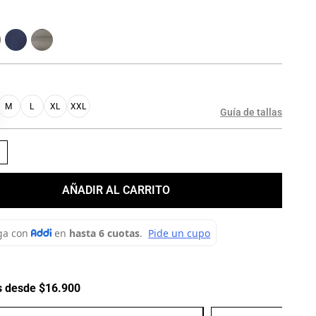
M
L
XL
XXL
Guía de tallas
＋
AÑADIR AL CARRITO
s desde $16.900