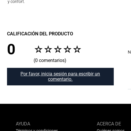
y confort.
CALIFICACIÓN DEL PRODUCTO
0
☆
☆
☆
☆
☆
N
(0 comentarios)
Por favor, inicia sesión para escribir un
comentario.
AYUDA
ACERCA DE
Términos y condiciones
Quiénes somos