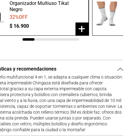
Organizador Multiuso Tikal
Medias
Negro
Gris/B
32
%OFF
20
%O
+
$
16
.
900
$
23
.
9
sticas y recomendaciones
ño multifuncional 4 en 1, se adapta a cualquier clima o situación.
eta impermeable Chingaza está diseñada para ofrecer
total gracias a su capa externa impermeable con capota
visera protectora y bolsillos con cremallera cubiertos, brinda
 al viento y a la lluvia, con una capa de impermeabilidad de 10 mil
esistencia, capaz de soportar tormentas o ambientes con nieve. La
terna acolchada con relleno térmico 3M es doble faz, ofrece dos
una sola prenda. Pueden usarse juntas o por separado. Con
ables con velcro, múltiples bolsillos y diseño ergonómico.
 abrigo confiable para la ciudad o la montaña!