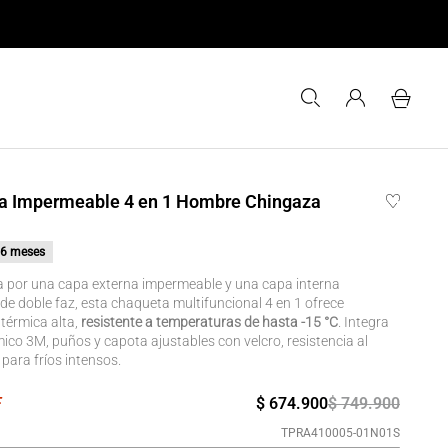
a Impermeable 4 en 1 Hombre Chingaza
6 meses
por una capa externa impermeable y una capa interna
de doble faz, esta chaqueta multifuncional 4 en 1 ofrece
térmica alta,
resistente a temperaturas de hasta -15 °C
. Integra
mico 3M, puños y capota ajustables con velcro, resistencia al
 para fríos intensos.
$
674
.
900
$
749
.
900
TPRA410005-01N01S