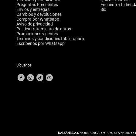
Preguntas Frecuentes
Encuentra tu tiend
Envíos y entregas
Sic
Cambios y devoluciones
Compra por Whatsapp
Aviso de privacidad
Política tratamiento de datos
Promociones vigentes
Términos y condiciones tribu Topara
Escríbenos por Whatsapp
Síguenos
NALSANI S.A.S
Nit.800.020.706-9
Cra. 43 A N° 20C 55 