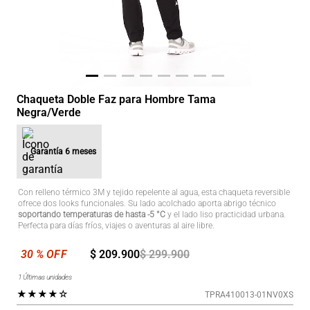
Chaqueta Doble Faz para Hombre Tama
Negra/Verde
Garantía
6 meses
Con relleno térmico 3M y tejido repelente al agua, esta chaqueta reversible
ofrece dos looks funcionales. Su lado acolchado aporta abrigo técnico
soportando temperaturas de hasta -5 °C
y el lado liso practicidad urbana.
Perfecta para días fríos, viajes o aventuras al aire libre.
$
209
.
900
$
299
.
900
1
Últimas unidades
★
★
★
★
☆
TPRA410013-01NV0XS