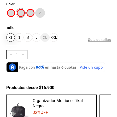
Color
+
1
Talla
XS
S
M
L
XL
XXL
Guía de tallas
－
＋
Productos desde $16.900
Organizador Multiuso Tikal
Negro
32
%OFF