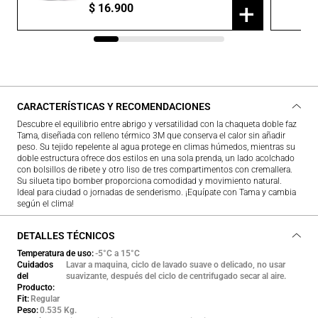
+
$
16
.
900
CARACTERÍSTICAS Y RECOMENDACIONES
Descubre el equilibrio entre abrigo y versatilidad con la chaqueta doble faz
Tama, diseñada con relleno térmico 3M que conserva el calor sin añadir
peso. Su tejido repelente al agua protege en climas húmedos, mientras su
doble estructura ofrece dos estilos en una sola prenda, un lado acolchado
con bolsillos de ribete y otro liso de tres compartimentos con cremallera.
Su silueta tipo bomber proporciona comodidad y movimiento natural.
Ideal para ciudad o jornadas de senderismo. ¡Equípate con Tama y cambia
según el clima!
DETALLES TÉCNICOS
Temperatura de uso
-5°C a 15°C
Cuidados
Lavar a maquina, ciclo de lavado suave o delicado, no usar
del
suavizante, después del ciclo de centrifugado secar al aire.
Producto
Fit
Regular
Peso
0.535 Kg.