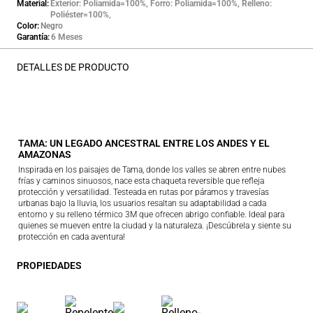
Material
Exterior: Poliamida=100%, Forro: Poliamida=100%, Relleno:
Poliéster=100%,
Color
Negro
Garantía
6 Meses
DETALLES DE PRODUCTO
TAMA: UN LEGADO ANCESTRAL ENTRE LOS ANDES Y EL
AMAZONAS
Inspirada en los paisajes de Tama, donde los valles se abren entre nubes
frías y caminos sinuosos, nace esta chaqueta reversible que refleja
protección y versatilidad. Testeada en rutas por páramos y travesías
urbanas bajo la lluvia, los usuarios resaltan su adaptabilidad a cada
entorno y su relleno térmico 3M que ofrecen abrigo confiable. Ideal para
quienes se mueven entre la ciudad y la naturaleza. ¡Descúbrela y siente su
protección en cada aventura!
PROPIEDADES