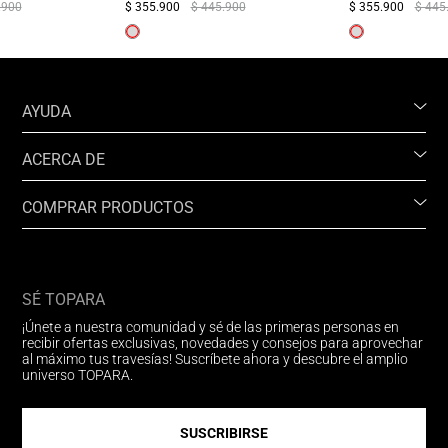
.900
$ 355.900
$ 445.900
$ 355.900
$ 445
AYUDA
ACERCA DE
COMPRAR PRODUCTOS
SÉ TOPARA
¡Únete a nuestra comunidad y sé de las primeras personas en
recibir ofertas exclusivas, novedades y consejos para aprovechar
al máximo tus travesías! Suscríbete ahora y descubre el amplio
universo TOPARA.
SUSCRIBIRSE