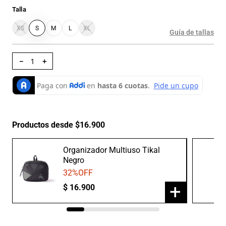
Talla
XS
S
M
L
XL
Guía de tallas
－
＋
Productos desde $16.900
Organizador Multiuso Tikal
Negro
32
%OFF
+
$
16
.
900