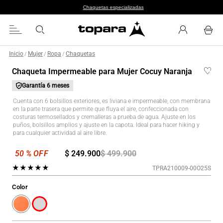
Chaquetas especializadas
Inicio
Mujer
Ropa
Chaquetas
/
/
/
Chaqueta Impermeable para Mujer Cocuy Naranja
Garantía
6 meses
Cuenta con 6 bolsillos exteriores, es liviana e impermeable, con membrana
en la parte trasera que permite que fluya el aire, confeccionada con
costuras termosellados y cremalleras a prueba de agua. Ajuste en los
puños, bolsillos amplios y ajuste en la capota. Ideal para hacer hiking y
para cualquier actividad al aire libre.
$
249
.
900
$
499
.
900
★
★
★
★
★
TPRA210009-00O25S
Color