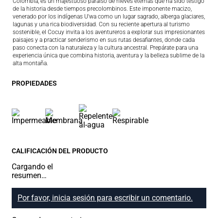
Colombia, es un majestuoso paraíso de nieves eternas que ha sido testigo
de la historia desde tiempos precolombinos. Este imponente macizo,
venerado por los indígenas U'wa como un lugar sagrado, alberga glaciares,
lagunas y una rica biodiversidad. Con su reciente apertura al turismo
sostenible, el Cocuy invita a los aventureros a explorar sus impresionantes
paisajes y a practicar senderismo en sus rutas desafiantes, donde cada
paso conecta con la naturaleza y la cultura ancestral. Prepárate para una
experiencia única que combina historia, aventura y la belleza sublime de la
alta montaña.
PROPIEDADES
CALIFICACIÓN DEL PRODUCTO
Cargando el
resumen…
Por favor, inicia sesión para escribir un comentario.