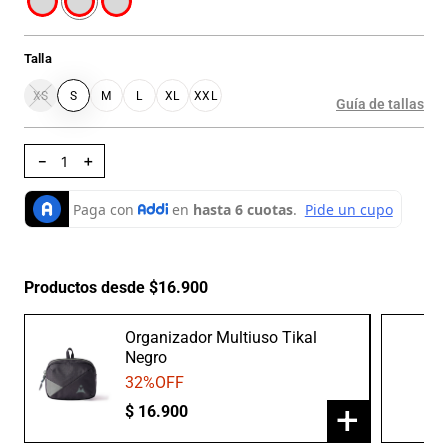
Talla
XS
S
M
L
XL
XXL
Guía de tallas
－
＋
Productos desde $16.900
Organizador Multiuso Tikal
Negro
32
%OFF
+
$
16
.
900