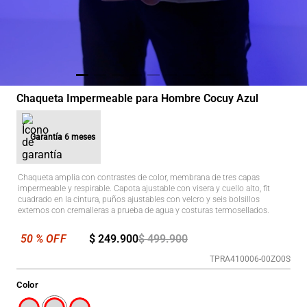
Chaqueta Impermeable para Hombre Cocuy Azul
Garantía
6 meses
Chaqueta amplia con contrastes de color, membrana de tres capas
impermeable y respirable. Capota ajustable con visera y cuello alto, fit
cuadrado en la cintura, puños ajustables con velcro y seis bolsillos
externos con cremalleras a prueba de agua y costuras termosellados.
$
249
.
900
$
499
.
900
TPRA410006-00ZO0S
Color