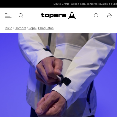
Envío Gratis: Aplica p
Inicio
Hombre
Ropa
Chaquetas
/
/
/