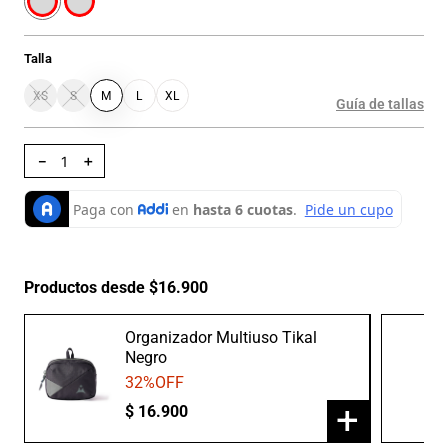
Talla
XS
S
M
L
XL
Guía de tallas
－
＋
Productos desde $16.900
Organizador Multiuso Tikal
Negro
32
%OFF
+
$
16
.
900