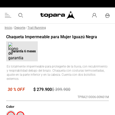
Chaquetas especializadas
Inicio
Deporte
Trail Running
/
/
Chaqueta Impermeable para Mujer Iguazú Negra
Garantía
6 meses
Es totalmente impermeable para protegerte de la lluvia, con recubrimiento
y respirabilidad debajo del brazo. Chaqueta con costuras termoselladas,
ajuste en la parte inferior y en la cabeza. Cuenta con dos bolsillos
externos.
$
279
.
900
$
399
.
900
TPRA210006-00N01M
Color