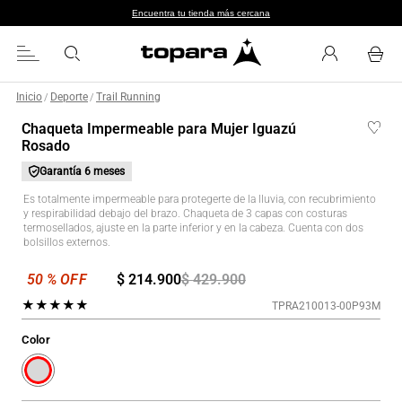
Encuentra tu tienda más cercana
Inicio
Deporte
Trail Running
/
/
Chaqueta Impermeable para Mujer Iguazú
Rosado
Garantía
6 meses
Es totalmente impermeable para protegerte de la lluvia, con recubrimiento
y respirabilidad debajo del brazo. Chaqueta de 3 capas con costuras
termosellados, ajuste en la parte inferior y en la cabeza. Cuenta con dos
bolsillos externos.
$
214
.
900
$
429
.
900
★
★
★
★
★
TPRA210013-00P93M
Color