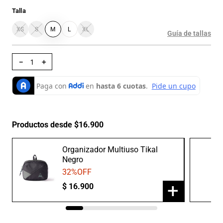
Talla
XS
S
M
L
XL
Guía de tallas
－
＋
Productos desde $16.900
Organizador Multiuso Tikal
Negro
32
%OFF
+
$
16
.
900