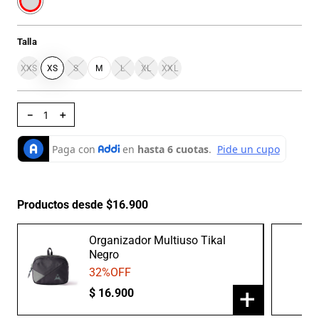
Talla
XXS
XS
S
M
L
XL
XXL
－
＋
Productos desde $16.900
Organizador Multiuso Tikal
Negro
32
%OFF
+
$
16
.
900