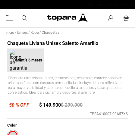
Inicio
Unisex
Ropa
Chaquetas
/
/
/
Chaqueta Liviana Unisex Salento Amarillo
Garantía
6 meses
Chaqueta ultraliviana unisex, termosellada, respirable, confeccionada en
tela translúcida con costuras termoselladas. Incluye detalles reflectivos
para mayor visibilidad y cuenta con cuello alto, puños y base ajustados
con elástico. Ideal para ciclismo y deportes al aire libre
$
149
.
900
$
299
.
900
TPRA410007-00A57XS
Color