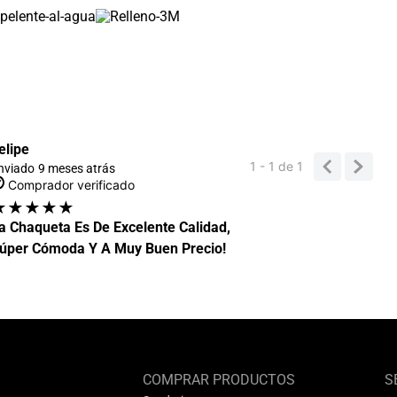
elipe
1 - 1
de
1
nviado
9 meses atrás
Comprador verificado
★
★
★
★
★
a Chaqueta Es De Excelente Calidad,
úper Cómoda Y A Muy Buen Precio!
COMPRAR PRODUCTOS
S