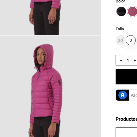
Color
Talla
XS
S
－
Producto