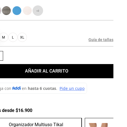
+
2
M
L
XL
Guía de tallas
＋
AÑADIR AL CARRITO
s desde $16.900
Organizador Multiuso Tikal
Medias