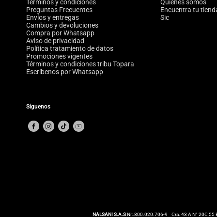
Términos y condiciones
Quiénes somos
Preguntas Frecuentes
Encuentra tu tiend
Envíos y entregas
Sic
Cambios y devoluciones
Compra por Whatsapp
Aviso de privacidad
Política tratamiento de datos
Promociones vigentes
Términos y condiciones tribu Topara
Escríbenos por Whatsapp
Síguenos
NALSANI S.A.S
Nit.800.020.706-9
Cra. 43 A N° 20C 55 