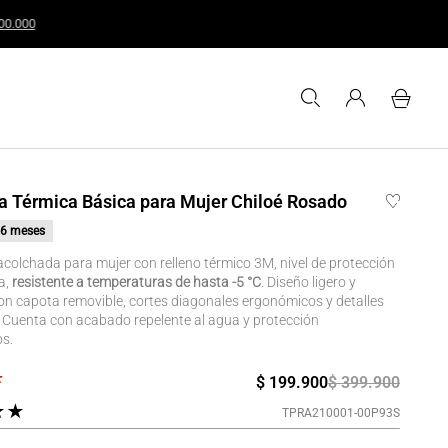
uales o superiores a $200.000
 Térmica Básica para Mujer Chiloé Rosado
6 meses
colchada para mujer con relleno térmico 3M, nivel de protección
a,
resistente a temperaturas de hasta -5 °C
. Diseño ligero y
con capota removible, cortes diagonales ergonómicos y detalles
s. Cuenta con acabado repelente al agua y protección
os.
$
199
.
900
$
399
.
900
★
★
TPRA210001-00P93S