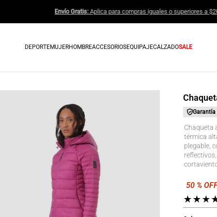
Envío Gratis:
Aplica para compras ig
DEPORTE
MUJER
HOMBRE
ACCESORIOS
EQUIPAJE
CALZADO
SALE
Chaqueta
Garantía
Chaqueta a
térmica alt
plegable, 
reflectivo
cortavient
★
★
★