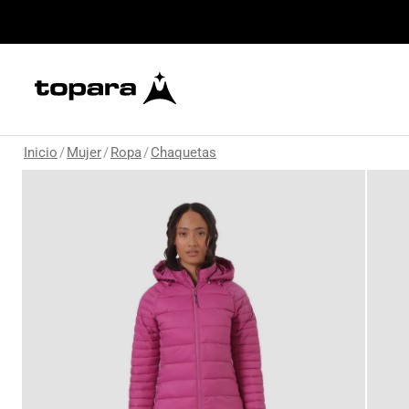
Inicio
/
Mujer
/
Ropa
/
Chaquetas