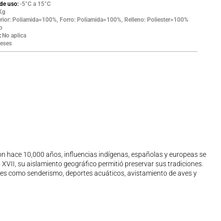
de uso
-5°C a 15°C
Kg
erior: Poliamida=100%, Forro: Poliamida=100%, Relleno: Poliester=100%
o
No aplica
eses
aron hace 10,000 años, influencias indígenas, españolas y europeas se
 XVII, su aislamiento geográfico permitió preservar sus tradiciones.
ades como senderismo, deportes acuáticos, avistamiento de aves y