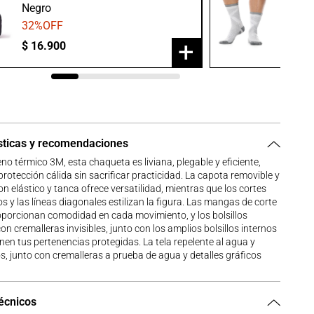
Negro
Gris/B
32
%OFF
20
%O
+
$
16
.
900
$
23
.
9
sticas y recomendaciones
eno térmico 3M, esta chaqueta es liviana, plegable y eficiente,
rotección cálida sin sacrificar practicidad. La capota removible y
on elástico y tanca ofrece versatilidad, mientras que los cortes
 y las líneas diagonales estilizan la figura. Las mangas de corte
oporcionan comodidad en cada movimiento, y los bolsillos
con cremalleras invisibles, junto con los amplios bolsillos internos
en tus pertenencias protegidas. La tela repelente al agua y
s, junto con cremalleras a prueba de agua y detalles gráficos
técnicos