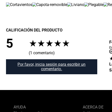
CALIFICACIÓN DEL PRODUCTO
5
★
★
★
★
★
F
E
(1 comentario)
L
Por favor, inicia sesión para escribir un
comentario.
S
AYUDA
ACERCA DE