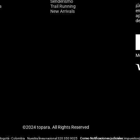
Senderismo
¡Ú
a
Trail Running
en
New Arrivals
ap
de
M
©2024 topara. All Rights Reserved
Bogotá - Colombia
Nuestra línea nacional 320 350 9025
Correo Notificaciones judiciales:
impuestos