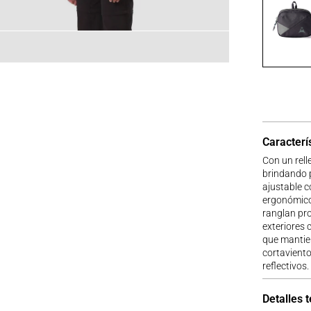
Caracterí
Con un rell
brindando p
ajustable c
ergonómicos
ranglan pr
exteriores 
que mantien
cortaviento
reflectivos.
Detalles 