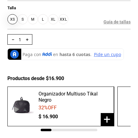
Talla
XS
S
M
L
XL
XXL
Guía de tallas
－
＋
Productos desde $16.900
Organizador Multiuso Tikal
Negro
32
%OFF
+
$
16
.
900