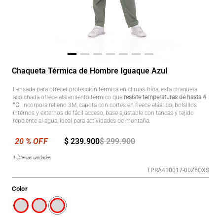
Chaqueta Térmica de Hombre Iguaque Azul
Pensada para ofrecer protección térmica en climas fríos, esta chaqueta
acolchada ofrece aislamiento térmico que
resiste temperaturas de hasta 4
°C
. Incorpora relleno 3M, capota con cortes en fleece elástico, bolsillos
internos y externos de fácil acceso, base ajustable con tancas y tejido
repelente al agua, ideal para actividades de montaña.
$
239
.
900
$
299
.
900
1
Últimas unidades
TPRA410017-00Z6OXS
Color