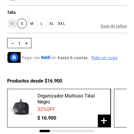
Talla
XS
S
M
L
XL
XXL
Guía de tallas
－
＋
Productos desde $16.900
Organizador Multiuso Tikal
Negro
32
%OFF
+
$
16
.
900