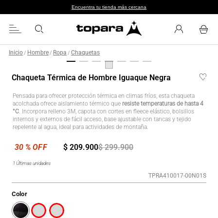
Encuentra tu tienda más cercana
Inicio
Hombre
Ropa
Chaquetas
/
/
/
Chaqueta Térmica de Hombre Iguaque Negra
Pensada para ofrecer protección térmica en climas fríos, esta chaqueta
acolchada ofrece aislamiento térmico que
resiste temperaturas de hasta 4
°C
. Incorpora relleno 3M, capota con cortes en fleece elástico, bolsillos
internos y externos de fácil acceso, base ajustable con tancas y tejido
repelente al agua, ideal para actividades de montaña.
$
209
.
900
$
299
.
900
1
Últimas unidades
TPRA410017-00N01S
Color