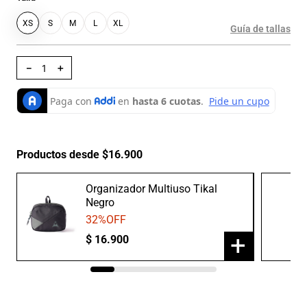
XS
S
M
L
XL
Guía de tallas
－
＋
Productos desde $16.900
Organizador Multiuso Tikal
Negro
32
%OFF
+
$
16
.
900