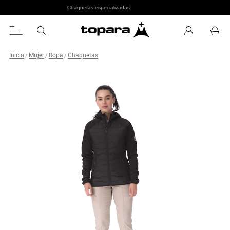
Chaquetas especializadas
Inicio
Mujer
Ropa
Chaquetas
/
/
/