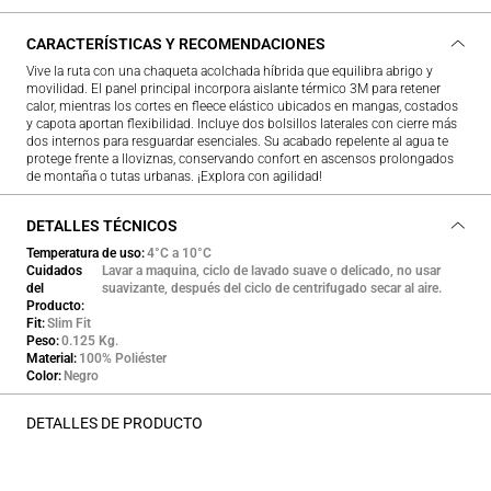
CARACTERÍSTICAS Y RECOMENDACIONES
Vive la ruta con una chaqueta acolchada híbrida que equilibra abrigo y
movilidad. El panel principal incorpora aislante térmico 3M para retener
calor, mientras los cortes en fleece elástico ubicados en mangas, costados
y capota aportan flexibilidad. Incluye dos bolsillos laterales con cierre más
dos internos para resguardar esenciales. Su acabado repelente al agua te
protege frente a lloviznas, conservando confort en ascensos prolongados
de montaña o tutas urbanas. ¡Explora con agilidad!
DETALLES TÉCNICOS
Temperatura de uso
4°C a 10°C
Cuidados
Lavar a maquina, ciclo de lavado suave o delicado, no usar
del
suavizante, después del ciclo de centrifugado secar al aire.
Producto
Fit
Slim Fit
Peso
0.125 Kg.
Material
100% Poliéster
Color
Negro
DETALLES DE PRODUCTO