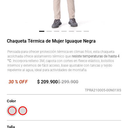
Chaqueta Térmica de Mujer Iguaque Negra
Pensada para ofrecer protección térmica en climas fríos, esta chaqueta
acolchada ofrece aislamiento térmico que
resiste temperaturas de hasta 4
°C
. Incorpora relleno 3M, capota con cortes en fleece elástico, bolsillos
internos y externos de fácil acceso, base ajustable con tancas y tejido
repelente al agua, ideal para actividades de montaña.
$
209
.
900
$
299
.
900
TPRA210005-00N01XS
Color
Talla