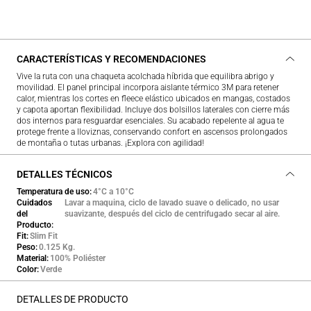
CARACTERÍSTICAS Y RECOMENDACIONES
Vive la ruta con una chaqueta acolchada híbrida que equilibra abrigo y
movilidad. El panel principal incorpora aislante térmico 3M para retener
calor, mientras los cortes en fleece elástico ubicados en mangas, costados
y capota aportan flexibilidad. Incluye dos bolsillos laterales con cierre más
dos internos para resguardar esenciales. Su acabado repelente al agua te
protege frente a lloviznas, conservando confort en ascensos prolongados
de montaña o tutas urbanas. ¡Explora con agilidad!
DETALLES TÉCNICOS
Temperatura de uso
4°C a 10°C
Cuidados
Lavar a maquina, ciclo de lavado suave o delicado, no usar
del
suavizante, después del ciclo de centrifugado secar al aire.
Producto
Fit
Slim Fit
Peso
0.125 Kg.
Material
100% Poliéster
Color
Verde
DETALLES DE PRODUCTO