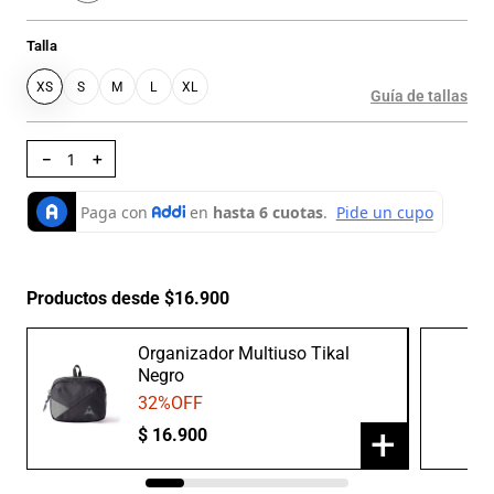
Talla
XS
S
M
L
XL
Guía de tallas
－
＋
Productos desde $16.900
Organizador Multiuso Tikal
Negro
32
%OFF
+
$
16
.
900