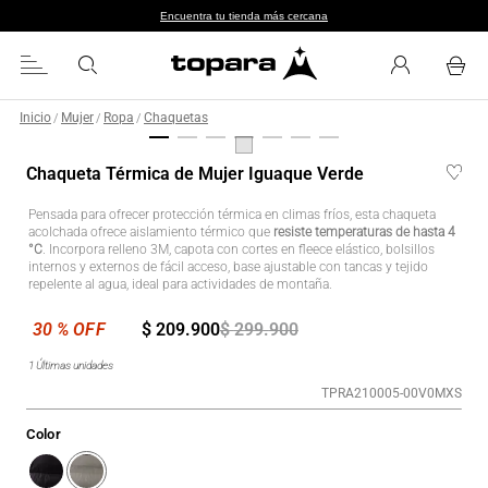
Encuentra tu tienda más cercana
Inicio
Mujer
Ropa
Chaquetas
/
/
/
Chaqueta Térmica de Mujer Iguaque Verde
Pensada para ofrecer protección térmica en climas fríos, esta chaqueta
acolchada ofrece aislamiento térmico que
resiste temperaturas de hasta 4
°C
. Incorpora relleno 3M, capota con cortes en fleece elástico, bolsillos
internos y externos de fácil acceso, base ajustable con tancas y tejido
repelente al agua, ideal para actividades de montaña.
$
209
.
900
$
299
.
900
1
Últimas unidades
TPRA210005-00V0MXS
Color