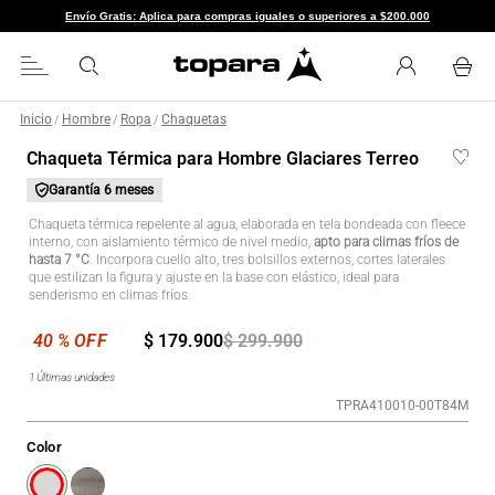
Envío Gratis: Aplica para compras iguales o superiores a $200.000
Inicio
Hombre
Ropa
Chaquetas
/
/
/
Chaqueta Térmica para Hombre Glaciares Terreo
Garantía
6 meses
Chaqueta térmica repelente al agua, elaborada en tela bondeada con fleece
interno, con aislamiento térmico de nivel medio,
apto para climas fríos de
hasta 7 °C
. Incorpora cuello alto, tres bolsillos externos, cortes laterales
que estilizan la figura y ajuste en la base con elástico, ideal para
senderismo en climas fríos.
$
179
.
900
$
299
.
900
1
Últimas unidades
TPRA410010-00T84M
Color