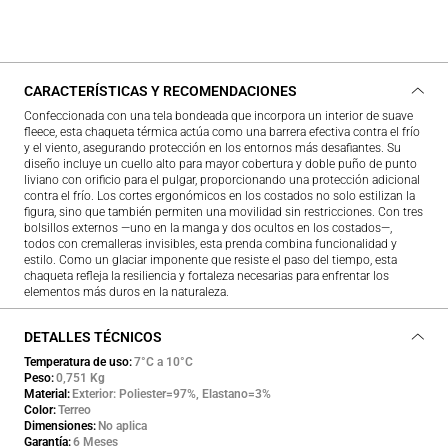
CARACTERÍSTICAS Y RECOMENDACIONES
Confeccionada con una tela bondeada que incorpora un interior de suave
fleece, esta chaqueta térmica actúa como una barrera efectiva contra el frío
y el viento, asegurando protección en los entornos más desafiantes. Su
diseño incluye un cuello alto para mayor cobertura y doble puño de punto
liviano con orificio para el pulgar, proporcionando una protección adicional
contra el frío. Los cortes ergonómicos en los costados no solo estilizan la
figura, sino que también permiten una movilidad sin restricciones. Con tres
bolsillos externos —uno en la manga y dos ocultos en los costados—,
todos con cremalleras invisibles, esta prenda combina funcionalidad y
estilo. Como un glaciar imponente que resiste el paso del tiempo, esta
chaqueta refleja la resiliencia y fortaleza necesarias para enfrentar los
elementos más duros en la naturaleza.
DETALLES TÉCNICOS
Temperatura de uso
7°C a 10°C
Peso
0,751 Kg
Material
Exterior: Poliester=97%, Elastano=3%
Color
Terreo
Dimensiones
No aplica
Garantía
6 Meses