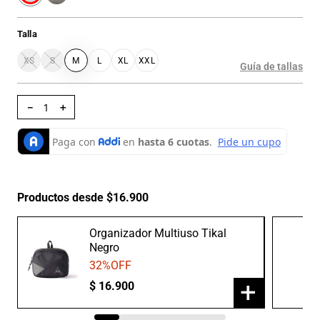
Talla
XS
S
M
L
XL
XXL
Guía de tallas
－
＋
Productos desde $16.900
Organizador Multiuso Tikal
Negro
32
%OFF
+
$
16
.
900