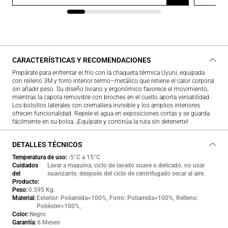
CARACTERÍSTICAS Y RECOMENDACIONES
Prepárate para enfrentar el frío con la chaqueta térmica Uyuni, equipada
con relleno 3M y forro interior termo–metálico que retiene el calor corporal
sin añadir peso. Su diseño liviano y ergonómico favorece el movimiento,
mientras la capota removible con broches en el cuello aporta versatilidad.
Los bolsillos laterales con cremallera invisible y los amplios interiores
ofrecen funcionalidad. Repele el agua en exposiciones cortas y se guarda
fácilmente en su bolsa. ¡Equípate y continúa la ruta sin detenerte!
DETALLES TÉCNICOS
Temperatura de uso
-5°C a 15°C
Cuidados
Lavar a maquina, ciclo de lavado suave o delicado, no usar
del
suavizante, después del ciclo de centrifugado secar al aire.
Producto
Peso
0.595 Kg.
Material
Exterior: Poliamida=100%, Forro: Poliamida=100%, Relleno:
Poliéster=100%,
Color
Negro
Garantía
6 Meses