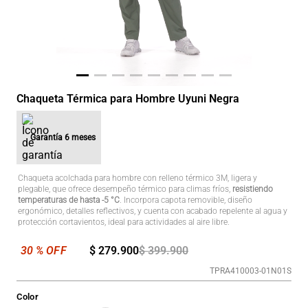
Chaqueta Térmica para Hombre Uyuni Negra
Garantía
6 meses
Chaqueta acolchada para hombre con relleno térmico 3M, ligera y
plegable, que ofrece desempeño térmico para climas fríos,
resistiendo
temperaturas de hasta -5 °C
. Incorpora capota removible, diseño
ergonómico, detalles reflectivos, y cuenta con acabado repelente al agua y
protección cortavientos, ideal para actividades al aire libre.
$
279
.
900
$
399
.
900
TPRA410003-01N01S
Color