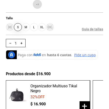
+
3
Talla
XS
S
M
L
XL
XXL
Guía de tallas
－
＋
Productos desde $16.900
Organizador Multiuso Tikal
Negro
32
%OFF
+
$
16
.
900