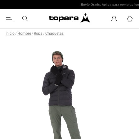
Envío Gratis: Aplica
Inicio
Hombre
Ropa
Chaquetas
/
/
/