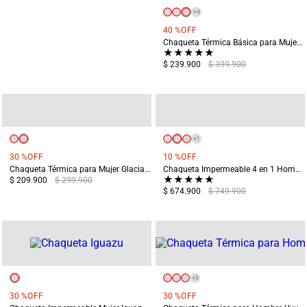
+
4
40 %
OFF
Chaqueta Térmica Básica para Mujer Chiloé Verde
★
★
★
★
★
$ 239.900
$ 399.900
+
1
30 %
OFF
10 %
OFF
Chaqueta Térmica para Mujer Glaciares Verde
Chaqueta Impermeable 4 en 1 Hombre Chingaza Azul
★
★
★
★
★
$ 209.900
$ 299.900
$ 674.900
$ 749.900
+
3
30 %
OFF
30 %
OFF