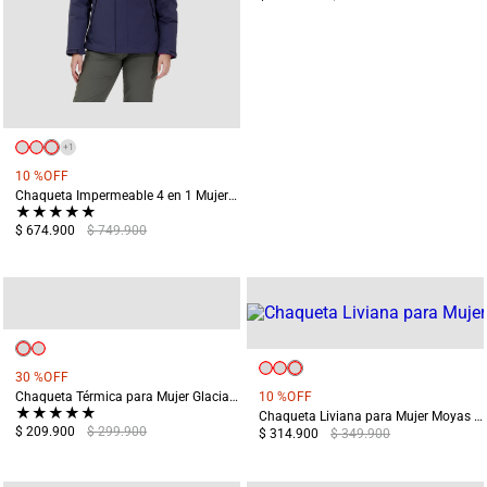
+
1
10 %
OFF
Chaqueta Impermeable 4 en 1 Mujer Chingaza Azul
★
★
★
★
★
$ 674.900
$ 749.900
30 %
OFF
Chaqueta Térmica para Mujer Glaciares Blanco
10 %
OFF
★
★
★
★
★
Chaqueta Liviana para Mujer Moyas Verde
$ 209.900
$ 299.900
$ 314.900
$ 349.900