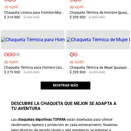
10 %
OFF
30 %
OFF
Chaqueta Liviana para Hombre Moyas Verde
Chaqueta Térmica de Hombre Iguaque Verde
$ 314.900
$ 349.900
$ 209.900
$ 299.900
+
3
30 %
OFF
30 %
OFF
Chaqueta Térmica para Hombre Uyuni Negra
Chaqueta Térmica de Mujer Iguaque Negra
$ 279.900
$ 399.900
$ 209.900
$ 299.900
MOSTRAR MÁS
DESCUBRE LA CHAQUETA QUE MEJOR SE ADAPTA A
TU AVENTURA
Las
chaquetas deportivas TOPARA
están diseñadas para ofrecer
rendimiento, ligereza y protección en cada entrenamiento. Nuestras
telas técnicas, de secado rápido y alta resistencia, se adaptan a