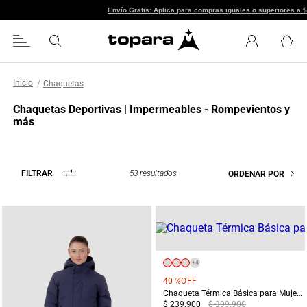
Envío Gratis: Aplica para comp
Chaquetas
Chaquetas Deportivas | Impermeables - Rompevientos y
más
53
resultados
FILTRAR
ORDENAR POR
+
4
40 %
OFF
Chaqueta Térmica Básica para Mujer Chiloé Blanca
$ 239.900
$ 399.900