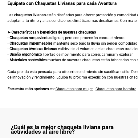
Equípate con Chaquetas Livianas para cada Aventura
Las
chaquetas livianas
están diseñadas para ofrecer protección y comodidad e
adaptan a tu ritmo y a las condiciones climáticas más desafiantes. Con materiale
➤ Características y beneficios de nuestras chaquetas
•
Chaquetas rompevientos
ligeras, pero con protección contra el viento
•
Chaquetas impermeables
mantente seco bajo la lluvia sin perder comodidad
•
Chaquetas térmicas livianas
calidez sin el volumen de las chaquetas tradicio
•
Diseño ergonómico
libertad de movimiento para correr, caminar y explorar
•
Materiales sostenibles
muchas de nuestras chaquetas están fabricadas con m
Cada prenda está pensada para ofrecerte rendimiento sin sacrificar estilo. Des
de innovación y rendimiento. Equipa tu próxima expedición con nuestras chaq
Encuentra más opciones en:
Chaquetas para mujer
|
Chaquetas para hombre
¿Cuál es la mejor chaqueta liviana para
actividades al aire libre?