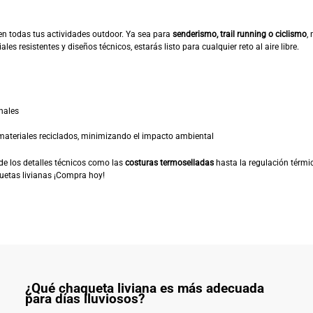
n todas tus actividades outdoor. Ya sea para
senderismo, trail running o ciclismo
,
s resistentes y diseños técnicos, estarás listo para cualquier reto al aire libre.
nales
ateriales reciclados, minimizando el impacto ambiental
de los detalles técnicos como las
costuras termoselladas
hasta la regulación térmi
uetas livianas ¡Compra hoy!
¿Qué chaqueta liviana es más adecuada
para días lluviosos?