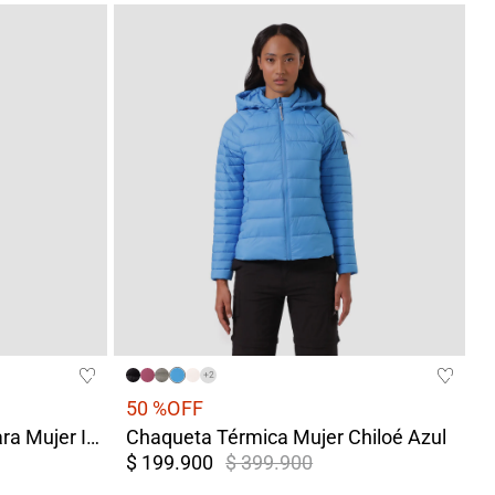
+
2
50 %
OFF
Chaqueta Impermeable para Mujer Iguazú Negra
Chaqueta Térmica Mujer Chiloé Azul
$ 199.900
$ 399.900