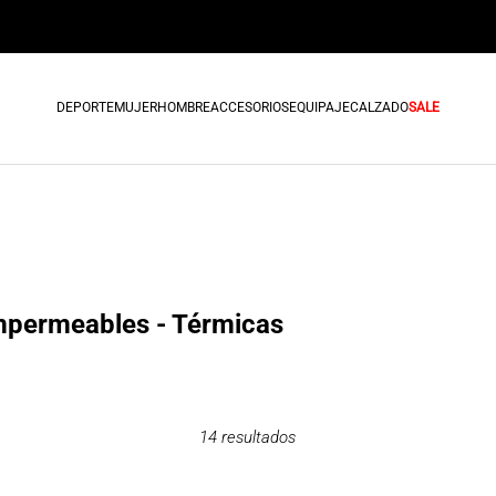
DEPORTE
MUJER
HOMBRE
ACCESORIOS
EQUIPAJE
CALZADO
SALE
Impermeables - Térmicas
14
resultados