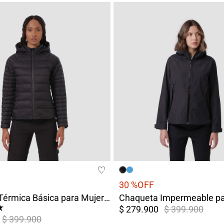
30 %
OFF
Chaqueta Térmica Básica para Mujer Chiloé Negro
★
$ 279.900
$ 399.900
$ 399.900