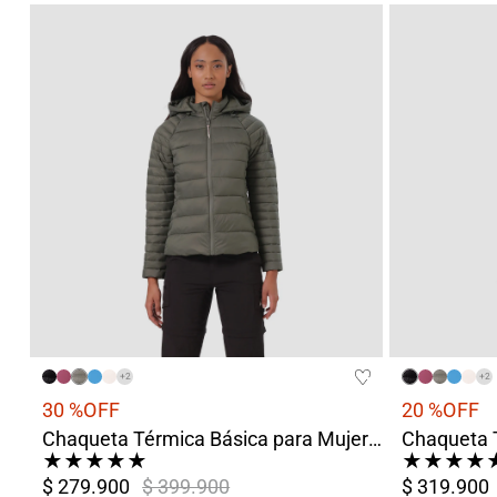
+
2
+
2
30 %
OFF
20 %
OFF
Chaqueta Térmica Básica para Mujer Chiloé Verde
★
★
★
★
★
★
★
★
★
$ 279.900
$ 399.900
$ 319.900