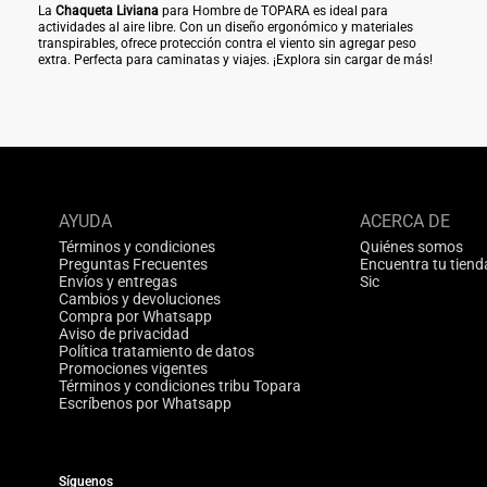
La
Chaqueta Liviana
para Hombre de TOPARA es ideal para
actividades al aire libre. Con un diseño ergonómico y materiales
transpirables, ofrece protección contra el viento sin agregar peso
extra. Perfecta para caminatas y viajes. ¡Explora sin cargar de más!
AYUDA
ACERCA DE
Términos y condiciones
Quiénes somos
Preguntas Frecuentes
Encuentra tu tiend
Envíos y entregas
Sic
Cambios y devoluciones
Compra por Whatsapp
Aviso de privacidad
Política tratamiento de datos
Promociones vigentes
Términos y condiciones tribu Topara
Escríbenos por Whatsapp
Síguenos