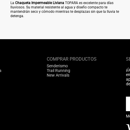
La
Chaqueta Impermeable Liviana
TOPARA es excelente para días
lluviosos. Su material resistente al agua y diseño compacto te
mantendrán seco y cómodo mientras te desplazas sin que la lluvia te
detenga.
COMPRAR PRODUCTOS
S
Senderismo
¡Ú
a
Trail Running
en
New Arrivals
ap
de
M