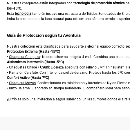
Nuestras chaquetas están integradas con
tecnología de protección térmica
par
los -15ºC
.
Esta
tecnología
también incluye una estructura de Tejidos Bondeados de Sher
imita la estructura de la lana natural para ofrecer una cámara térmica superio
Guía de Protección según tu Aventura
Nuestra colección está clasificada para ayudarte a elegir el equipo correcto s
Protección Extrema (Hasta -15ºC)
•
Chaqueta Chingaza
: Nuestro sistema insignia 4 en 1. Combina una chaqueta
Aislamiento Intermedio (Hasta -5ºC)
•
Chaquetas Chiloé
/
Uyuni:
Ligereza absoluta con relleno 3M™ Thinsulate™. Pe
•
Pantalón Calafate
: Con interior de piel de durazno. Protege hasta los 5ºC c
Confort Activo (Hasta 7ºC)
•
Chaqueta Moyas
: Confeccionada en miniripstop y laterales de Nylon Fleece 
•
Buzo Sajama
: Elaborado en sherpa bondeado. El compañero ideal para sende
¡El frío es solo una invitación a seguir subiendo! En las cumbres donde el aire 