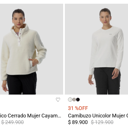
31 %
OFF
Buzo Térmico Cerrado Mujer Cayambe Blanco
$ 249.900
$ 89.900
$ 129.900