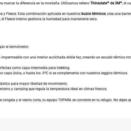
a marcar la diferencia en la montaña. Utilizamos relleno
Thinsulate™ de 3M™
, el 
pa y Fleece. Esta combinación aplicada en nuestros
buzos térmicos
, crea una barre
r, el Fleece interno gestiona la humedad para mantenerte seco.
egún el termómetro:
 impermeable con una interior acolchada doble faz, creando un escudo térmico tota
rfectas como capa intermedia para trekking.
omo capa única, o hasta los -5ºC si se complementa con nuestros leggins térmicos.
elástico para mayor libertad de movimiento.
rismo y camping que regula la temperatura ideal en climas frescos.
se congela y el viento corta, tu equipo TOPARA se convierte en tu refugio. No dejes q