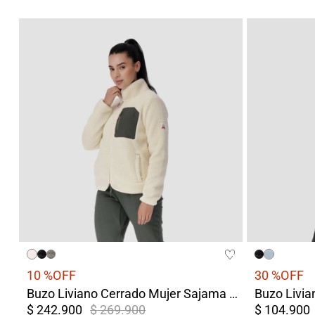
10 %
OFF
30 %
OFF
Buzo Liviano Cerrado Mujer Sajama Blanco
$ 242.900
$ 269.900
$ 104.900