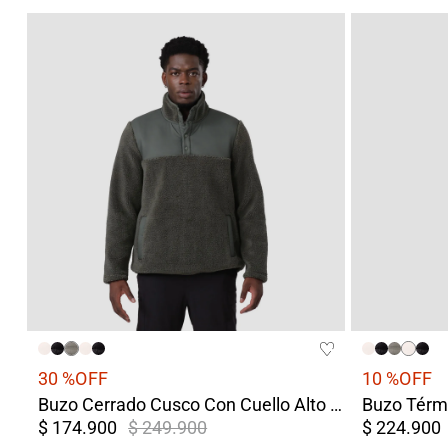
30 %
OFF
10 %
OFF
Buzo Cerrado Cusco Con Cuello Alto Y Bolsillos De Ribete Verde
$ 174.900
$ 249.900
$ 224.900