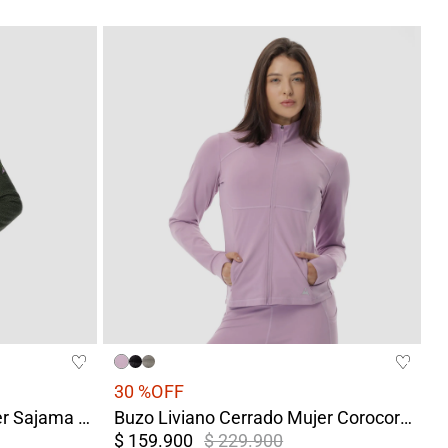
30 %
OFF
Buzo Liviano Cerrado Mujer Sajama Verde
Buzo Liviano Cerrado Mujer Corocoro Morado
$ 159.900
$ 229.900