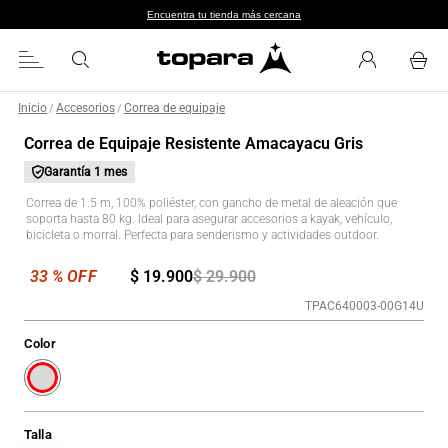
Encuentra tu tienda más cercana
Inicio
Accesorios
Correa de equipaje
/
/
Correa de Equipaje Resistente Amacayacu Gris
Garantía
1 mes
Correa de 1.5 m, 100% poliéster, con gancho de metal de aleación que
soporta hasta 80 kg. Ideal para asegurar accesorios a kayak, vehículo,
bicicleta o morral. Perfecta para senderismo y actividades outdoor.
$
19
.
900
$
29
.
900
TPAC640003-00G14U
Color
Talla